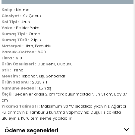
Kalıp :
Normal
Cinsiyet :
Kız Çocuk
Kol Tipi :
Uzun
Yaka :
Bisiklet Yaka
Kumaş Tipi :
Örme
Kumaş Türü :
2 İplik
Materyal :
Likra, Pamuklu
Pamuk-Cotton :
%90
Likra :
%10
Ürün Özellikleri :
Düz Renk, Güpürlü
Stil :
Trend
Mevsim :
İlkbahar, Kış, Sonbahar
Ürün Sezonu :
2023 / 1
Numune Bedeni :
1.5 Yaş
Ölçü :
Bedenler arası 2 cm fark bulunmaktadır., En 31 cm, Boy 37
cm
Yıkama Talimatı :
Maksimum 30 °C sıcaklıkta yıkayınız. Ağartıcı
kullanmayınız. Tamburlu kurutma yapmayınız. Düşük sıcaklıkta
ütüleyiniz. Kuru temizleme yapılabilir.
Ödeme Seçenekleri