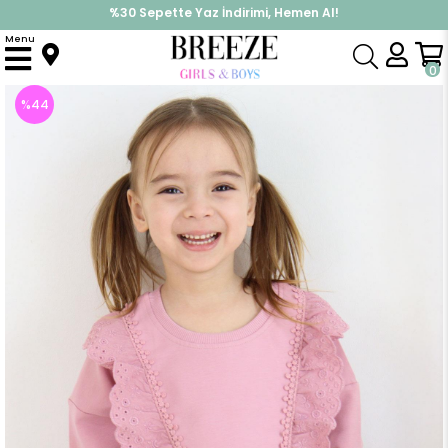
%30 Sepette Yaz İndirimi, Hemen Al!
İndirimlere ek %10 İndirimi Kap, Hemen Üye Ol!
Menu
Anasayfa
Kız Çocuk
Üst Giyim
Sweatshirt
Kız Bebek Sweatshirt Güpürlü Gülkurusu (1.5-2 Yaş)
0
%
44
İndirim