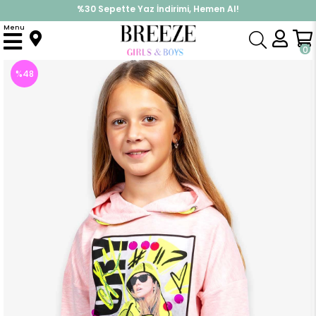
%30 Sepette Yaz İndirimi, Hemen Al!
İndirimlere ek %10 İndirimi Kap, Hemen Üye Ol!
Menu
Anasayfa
Kız Çocuk
Üst Giyim
Sweatshirt
Kız Çocuk Sweatshirt Kapüşonlu Baskılı Somon Melanj (10 Yaş)
0
%
48
İndirim