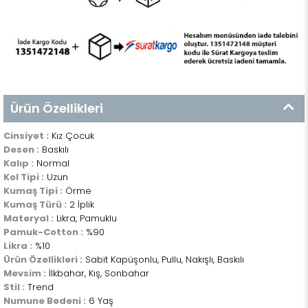
Ürün Özellikleri
Cinsiyet :
Kız Çocuk
Desen :
Baskılı
Kalıp :
Normal
Kol Tipi :
Uzun
Kumaş Tipi :
Örme
Kumaş Türü :
2 İplik
Materyal :
Likra, Pamuklu
Pamuk-Cotton :
%90
Likra :
%10
Ürün Özellikleri :
Sabit Kapüşonlu, Pullu, Nakışlı, Baskılı
Mevsim :
İlkbahar, Kış, Sonbahar
Stil :
Trend
Numune Bedeni :
6 Yaş