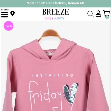
%30 Sepette Yaz İndirimi, Hemen Al!
İndirimlere ek %10 İndirimi Kap, Hemen Üye Ol!
Menu
Anasayfa
Kız Çocuk
Üst Giyim
Sweatshirt
Kız Çocuk Sweatshirt Kapüşonlu Gülkurusu (6 Yaş)
0
%
24
İndirim