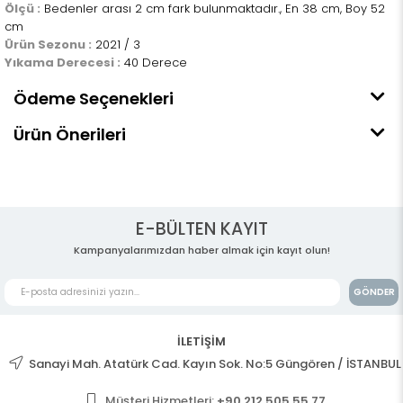
Ölçü :
Bedenler arası 2 cm fark bulunmaktadır., En 38 cm, Boy 52
cm
Ürün Sezonu :
2021 / 3
Yıkama Derecesi :
40 Derece
Ödeme Seçenekleri
Ürün Önerileri
E-BÜLTEN KAYIT
Kampanyalarımızdan haber almak için kayıt olun!
GÖNDER
İLETİŞİM
Sanayi Mah. Atatürk Cad. Kayın Sok. No:5 Güngören / İSTANBUL
Müşteri Hizmetleri:
+90 212 505 55 77