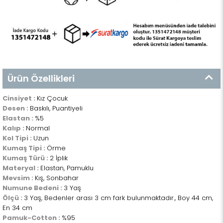
Ürün Özellikleri
Cinsiyet :
Kız Çocuk
Desen :
Baskılı, Puantiyeli
Elastan :
%5
Kalıp :
Normal
Kol Tipi :
Uzun
Kumaş Tipi :
Örme
Kumaş Türü :
2 İplik
Materyal :
Elastan, Pamuklu
Mevsim :
Kış, Sonbahar
Numune Bedeni :
3 Yaş
Ölçü :
3 Yaş, Bedenler arası 3 cm fark bulunmaktadır., Boy 44 cm,
En 34 cm
Pamuk-Cotton :
%95