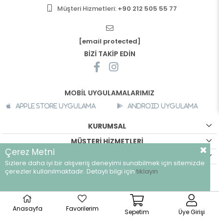
Müşteri Hizmetleri:
+90 212 505 55 77
[email protected]
BİZİ TAKİP EDİN
MOBİL UYGULAMALARIMIZ
Apple Store Uygulama
Android Uygulama
KURUMSAL
MÜŞTERİ HİZMETLERİ
Çerez Metni
ALIŞVERİŞ BİLGİLERİ
Sizlere daha iyi bir alışveriş deneyimi sunabilmek için sitemizde
çerezler kullanılmaktadır. Detaylı bilgi için
tıklayın
©
breeze.com.tr - Tüm hakları saklıdır.
Anasayfa
Favorilerim
Sepetim
Üye Girişi