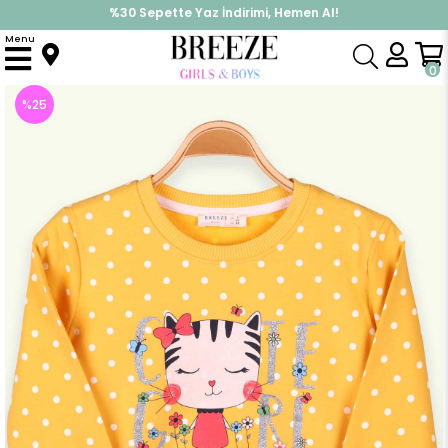
%30 Sepette Yaz İndirimi, Hemen Al!
İndirimlere ek %10 İndirimi Kap, Hemen Üye Ol!
Menu
Anasayfa
Kız Çocuk
Üst Giyim
Sweatshirt
Kız Çocuk Sweatshirt Kedi Baskılı Puantiyeli Sarı (3 Yaş)
0
%
25
İndirim