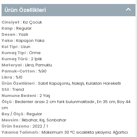
Ürün Özellikleri
Cinsiyet :
Kız Çocuk
Kalıp :
Regular
Desen :
Yazılı
Yaka :
Kapüşon Yaka
Kol Tipi :
Uzun
Kumaş Tipi :
Örme
Kumaş Türü :
2 İplik
Materyal :
Likra, Pamuklu
Pamuk-Cotton :
%90
Likra :
%10
Ürün Özellikleri :
Sabit Kapüşonlu, Nakışlı, Kulakları Hareketli
Stil :
Trend
Numune Bedeni :
2 Yaş
Ölçü :
Bedenler arası 2 cm fark bulunmaktadır., En 35 cm, Boy 44
cm
Boy / Ölçü :
Regular
Mevsim :
İlkbahar, Kış, Sonbahar
Ürün Sezonu :
2022 / 1
Yıkama Talimatı :
Maksimum 30 °C sıcaklıkta yıkayınız. Ağartıcı