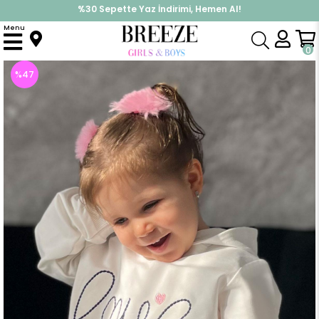
%30 Sepette Yaz İndirimi, Hemen Al!
İndirimlere ek %10 İndirimi Kap, Hemen Üye Ol!
Menu
Anasayfa
Kız Çocuk
Üst Giyim
Sweatshirt
Kız Bebek Sweatshirt Nakışlı Yazı Baskılı Ekru (2 Yaş)
0
%
47
İndirim