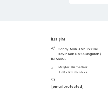
İLETİŞİM
Sanayi Mah. Atatürk Cad.
Kayın Sok. No:5 Güngören /
İSTANBUL
Müşteri Hizmetleri:
+90 212 505 55 77
[email protected]