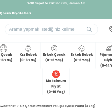
%30 Sepette Yaz İndirimi, Hemen Al!
İndirimlere ek %10 İndirimi Kap, Hemen Üye Ol!
 Çocuk Kıyafetleri
z Çocuk
Kız Bebek
Erkek Çocuk
Erkek Bebek
Pijama 
16 Yaş)
(0-6 Yaş)
(0-16 Yaş)
(0-6 Yaş)
Giy
(0-14 
Maksimum
Fiyat
(0-16 Yaş)
Sweatshirt
Kız Çocuk Sweatshirt Peluşlu Ayıcıklı Pudra (3 Yaş)