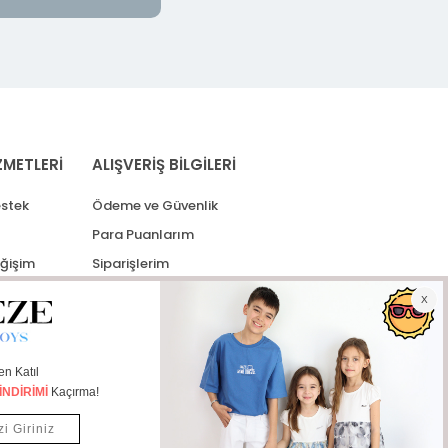
ZMETLERİ
ALIŞVERİŞ BİLGİLERİ
stek
Ödeme ve Güvenlik
Para Puanlarım
eğişim
Siparişlerim
lerim
Kargo Takip
İade Taleplerim