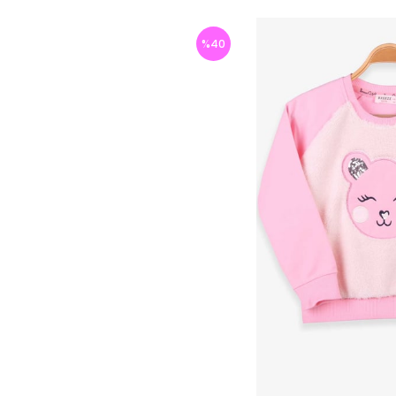
%
40
İndirim