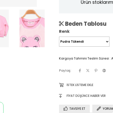
Ürün stoklarım
Beden Tablosu
Renk
Kargoya Tahmini Teslim Süresi
:
A
Paylaş:
İSTEK LISTEME EKLE
FIYAT DÜŞÜNCE HABER VER
TAVSIYE ET
YORUM