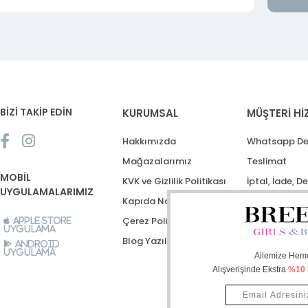
BİZİ TAKİP EDİN
KURUMSAL
MÜŞTERİ Hİ
Hakkımızda
Whatsapp De
Mağazalarımız
Teslimat
MOBİL
KVK ve Gizlilik Politikası
İptal, İade, D
UYGULAMALARIMIZ
Kapıda Nakit Ödeme
Destek Talep
Çerez Politikası
Apple Store
Uygulama
Blog Yazıları
Android
Uygulama