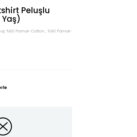
shirt Peluşlu
3 Yaş)
 Peluş %80 Pamuk-Cotton , %90 Pamuk-
L
erle