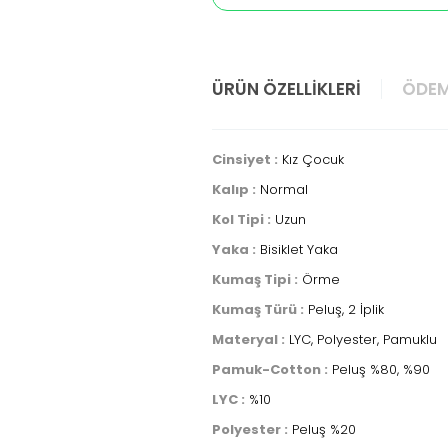
ÜRÜN ÖZELLIKLERI
ÖDEM
Cinsiyet :
Kız Çocuk
Kalıp :
Normal
Kol Tipi :
Uzun
Yaka :
Bisiklet Yaka
Kumaş Tipi :
Örme
Kumaş Türü :
Peluş, 2 İplik
Materyal :
LYC, Polyester, Pamuklu
Pamuk-Cotton :
Peluş %80, %90
LYC :
%10
Polyester :
Peluş %20