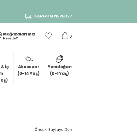
KARGOM NEREDE?
Mağazalarımız
0
Nerede?
& İç
Aksesuar
Yenidoğan
im
(0-14 Yaş)
(0-1 Yaş)
Yaş)
Önceki Sayfaya Dön