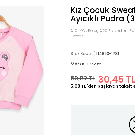
Kız Çocuk Sweat
Ayıcıklı Pudra (
%10 LYC , Peluş %20 Polyester ,
Cotton
(K14863-178)
Marka
:
Breeze
30,45 T
50,82 TL
5,08 TL
'den başlayan taksitl