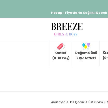
Hesaplı Fiyatlarla Sağlıklı Bebek
Kı
Outlet
Doğum Günü
(0-
(0-16 Yaş)
Kıyafetleri
Anasayfa
Kız Çocuk
Üst Giyim