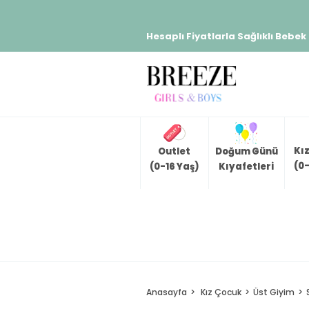
Hesaplı Fiyatlarla Sağlıklı Bebek
Kı
Outlet
Doğum Günü
(0-
(0-16 Yaş)
Kıyafetleri
Anasayfa
Kız Çocuk
Üst Giyim