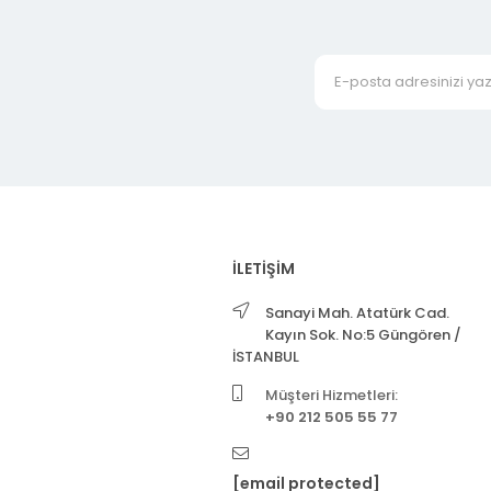
İLETİŞİM
Sanayi Mah. Atatürk Cad.
Kayın Sok. No:5 Güngören /
İSTANBUL
Müşteri Hizmetleri:
+90 212 505 55 77
[email protected]