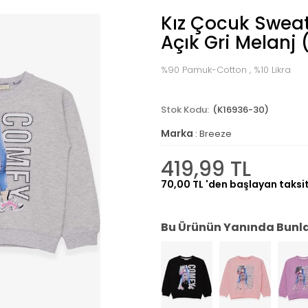
Kız Çocuk Sweats
Açık Gri Melanj 
%90 Pamuk-Cotton , %10 Likra
(K16936-30)
Marka
:
Breeze
419,99 TL
70,00 TL
'den başlayan taksit
Bu Ürünün Yanında Bunlar