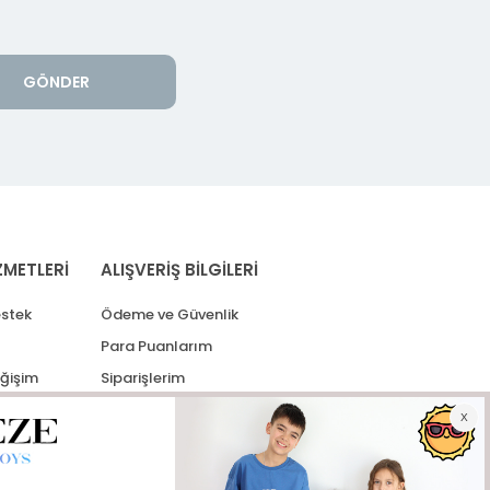
GÖNDER
ZMETLERİ
ALIŞVERİŞ BİLGİLERİ
stek
Ödeme ve Güvenlik
Para Puanlarım
eğişim
Siparişlerim
lerim
Kargo Takip
İade Taleplerim