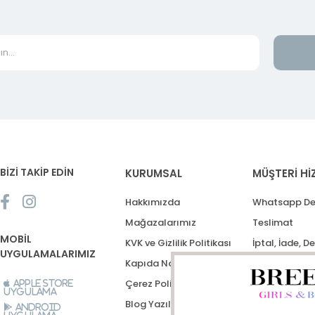
BİZİ TAKİP EDİN
KURUMSAL
MÜŞTERİ Hİ
Hakkımızda
Whatsapp De
Mağazalarımız
Teslimat
MOBİL
KVK ve Gizlilik Politikası
İptal, İade, D
UYGULAMALARIMIZ
Kapıda Nakit Ödeme
Destek Talep
Çerez Politikası
Apple Store
Uygulama
Blog Yazıları
Android