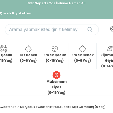
%30 Sepette Yaz İndirimi, Hemen Al!
İndirimlere ek %10 İndirimi Kap, Hemen Üye Ol!
 Çocuk Kıyafetleri
z Çocuk
Kız Bebek
Erkek Çocuk
Erkek Bebek
Pijama 
16 Yaş)
(0-6 Yaş)
(0-16 Yaş)
(0-6 Yaş)
Giy
(0-14 
Maksimum
Fiyat
(0-16 Yaş)
Sweatshirt
Kız Çocuk Sweatshirt Pullu Baskılı Açık Gri Melanj (9 Yaş)