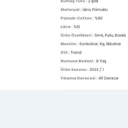
Kumaş Türü :
2 İplik
Materyal :
Likra, Pamuklu
Pamuk-Cotton :
%90
Likra :
%10
Ürün Özellikleri :
Simli, Pullu, Baskılı
Mevsim :
Sonbahar, Kış, İlkbahar
Stil :
Trend
Numune Bedeni :
9 Yaş
Ürün Sezonu :
2022 / 1
Yıkama Derecesi :
40 Derece