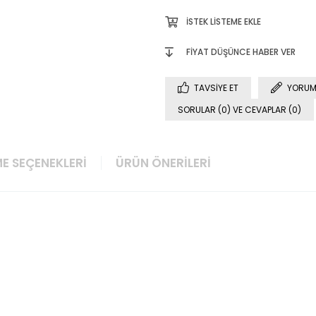
İSTEK LISTEME EKLE
FIYAT DÜŞÜNCE HABER VER
TAVSIYE ET
YORUM
SORULAR (0) VE CEVAPLAR (0)
E SEÇENEKLERI
ÜRÜN ÖNERILERI