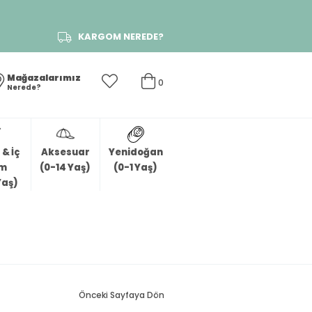
KARGOM NEREDE?
Mağazalarımız
0
Nerede?
& İç
Aksesuar
Yenidoğan
im
(0-14 Yaş)
(0-1 Yaş)
Yaş)
Önceki Sayfaya Dön