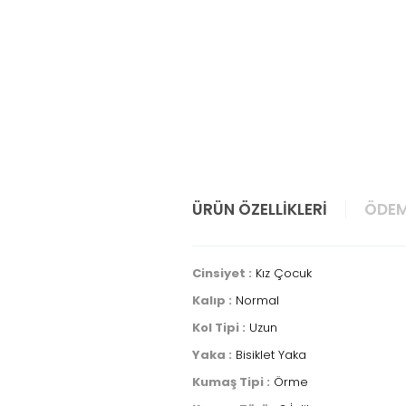
ÜRÜN ÖZELLIKLERI
ÖDEM
Cinsiyet :
Kız Çocuk
Kalıp :
Normal
Kol Tipi :
Uzun
Yaka :
Bisiklet Yaka
Kumaş Tipi :
Örme