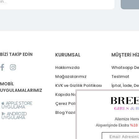
BİZİ TAKİP EDİN
KURUMSAL
MÜŞTERİ Hİ
Hakkımızda
Whatsapp De
Mağazalarımız
Teslimat
MOBİL
KVK ve Gizlilik Politikası
İptal, İade, D
UYGULAMALARIMIZ
Kapıda Nakit Ödeme
Destek Talep
Çerez Politikası
Apple Store
Uygulama
Blog Yazıları
Android
Uygulama