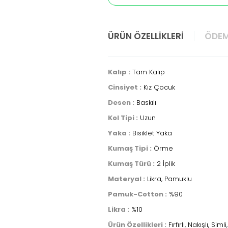
ÜRÜN ÖZELLIKLERI
ÖDEM
Kalıp :
Tam Kalıp
Cinsiyet :
Kız Çocuk
Desen :
Baskılı
Kol Tipi :
Uzun
Yaka :
Bisiklet Yaka
Kumaş Tipi :
Örme
Kumaş Türü :
2 İplik
Materyal :
Likra, Pamuklu
Pamuk-Cotton :
%90
Likra :
%10
Ürün Özellikleri :
Fırfırlı, Nakışlı, Simli