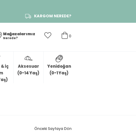
KARGOM NEREDE?
Mağazalarımız
0
Nerede?
& İç
Aksesuar
Yenidoğan
im
(0-14 Yaş)
(0-1 Yaş)
Yaş)
Önceki Sayfaya Dön