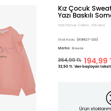
Kız Çocuk Sweats
Yazı Baskılı Som
%90 Pamuk-Cotton , %10 Likra
(K18527-120)
Marka
:
Breeze
194,99 
364,99 TL
32,50 TL
'den başlayan taksit
Ürün stoklarım