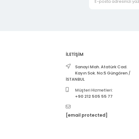
İLETİŞİM
Sanayi Mah. Atatürk Cad.
Kayın Sok. No:5 Güngören /
İSTANBUL
Müşteri Hizmetleri:
+90 212 505 55 77
[email protected]