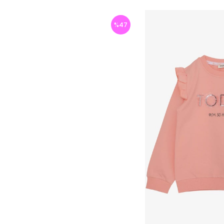
%
47
İndirim