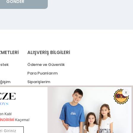
GÖNDER
ZMETLERİ
ALIŞVERİŞ BİLGİLERİ
stek
Ödeme ve Güvenlik
Para Puanlarım
eğişim
Siparişlerim
lerim
Kargo Takip
İade Taleplerim