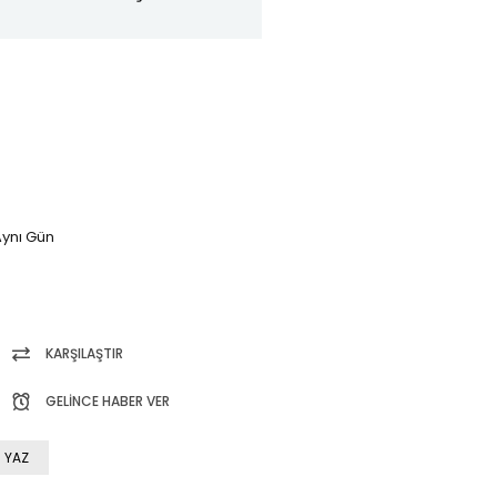
ynı Gün
KARŞILAŞTIR
GELINCE HABER VER
 YAZ