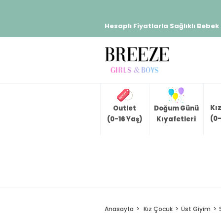
Hesaplı Fiyatlarla Sağlıklı Bebek
Kı
Outlet
Doğum Günü
(0-
(0-16 Yaş)
Kıyafetleri
Anasayfa
Kız Çocuk
Üst Giyim