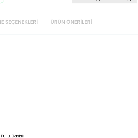
E SEÇENEKLERI
ÜRÜN ÖNERILERI
, Pullu, Baskılı