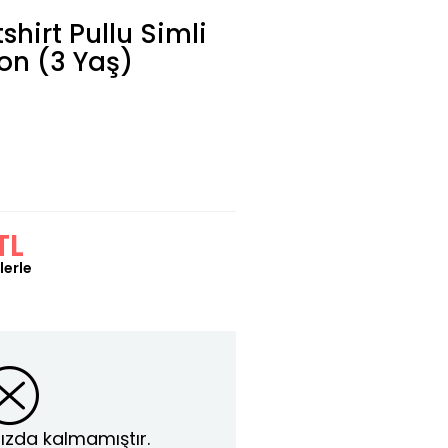
hirt Pullu Simli
on (3 Yaş)
TL
lerle
ızda kalmamıştır.