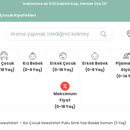
İndirimlere ek %10 İndirimi Kap, Hemen Üye Ol!
%30 Sepette Yaz İndirimi, Hemen Al!
 Çocuk Kıyafetleri
z Çocuk
Kız Bebek
Erkek Çocuk
Erkek Bebek
Pijama 
16 Yaş)
(0-6 Yaş)
(0-16 Yaş)
(0-6 Yaş)
Giy
(0-14 
Maksimum
Fiyat
(0-16 Yaş)
Sweatshirt
Kız Çocuk Sweatshirt Pullu Simli Yazı Baskılı Somon (3 Yaş)