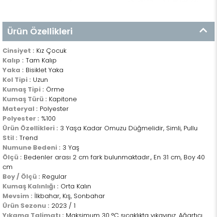
Ürün Özellikleri
Cinsiyet :
Kız Çocuk
Kalıp :
Tam Kalıp
Yaka :
Bisiklet Yaka
Kol Tipi :
Uzun
Kumaş Tipi :
Örme
Kumaş Türü :
Kapitone
Materyal :
Polyester
Polyester :
%100
Ürün Özellikleri :
3 Yaşa Kadar Omuzu Düğmelidir, Simli, Pullu
Stil :
Trend
Numune Bedeni :
3 Yaş
Ölçü :
Bedenler arası 2 cm fark bulunmaktadır., En 31 cm, Boy 40
cm
Boy / Ölçü :
Regular
Kumaş Kalınlığı :
Orta Kalın
Mevsim :
İlkbahar, Kış, Sonbahar
Ürün Sezonu :
2023 / 1
Yıkama Talimatı :
Maksimum 30 °C sıcaklıkta yıkayınız. Ağartıcı