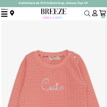
İndirimlere ek %10 İndirimi Kap, Hemen Üye Ol!
%30 Sepette Yaz İndirimi, Hemen Al!
Menu
Anasayfa
Kız Çocuk
Üst Giyim
Sweatshirt
Kız Çocuk Sweatshirt Pullu Yazı Baskılı Somon (1.5-5 Yaş)
0