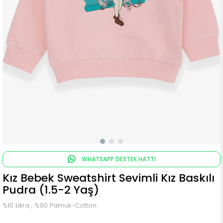
WHATSAPP DESTEK HATTI
Kız Bebek Sweatshirt Sevimli Kız Baskılı
Pudra (1.5-2 Yaş)
%10 Likra , %90 Pamuk-Cotton