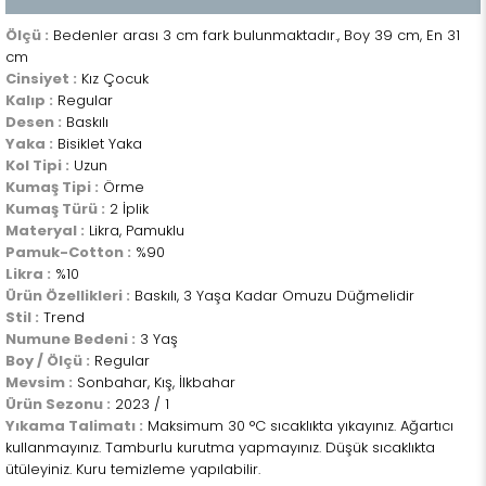
Ölçü :
Bedenler arası 3 cm fark bulunmaktadır., Boy 39 cm, En 31
cm
Cinsiyet :
Kız Çocuk
Kalıp :
Regular
Desen :
Baskılı
Yaka :
Bisiklet Yaka
Kol Tipi :
Uzun
Kumaş Tipi :
Örme
Kumaş Türü :
2 İplik
Materyal :
Likra, Pamuklu
Pamuk-Cotton :
%90
Likra :
%10
Ürün Özellikleri :
Baskılı, 3 Yaşa Kadar Omuzu Düğmelidir
Stil :
Trend
Numune Bedeni :
3 Yaş
Boy / Ölçü :
Regular
Mevsim :
Sonbahar, Kış, İlkbahar
Ürün Sezonu :
2023 / 1
Yıkama Talimatı :
Maksimum 30 °C sıcaklıkta yıkayınız. Ağartıcı
kullanmayınız. Tamburlu kurutma yapmayınız. Düşük sıcaklıkta
ütüleyiniz. Kuru temizleme yapılabilir.