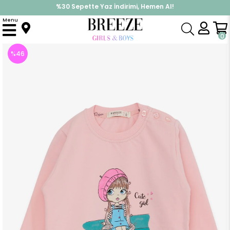
%30 Sepette Yaz İndirimi, Hemen Al!
İndirimlere ek %10 İndirimi Kap, Hemen Üye Ol!
Menu
Anasayfa
Kız Çocuk
Üst Giyim
Sweatshirt
Kız Bebek Sweatshirt Sevimli Kız Baskılı Pudra (1.5-2 Yaş)
0
%
46
İndirim