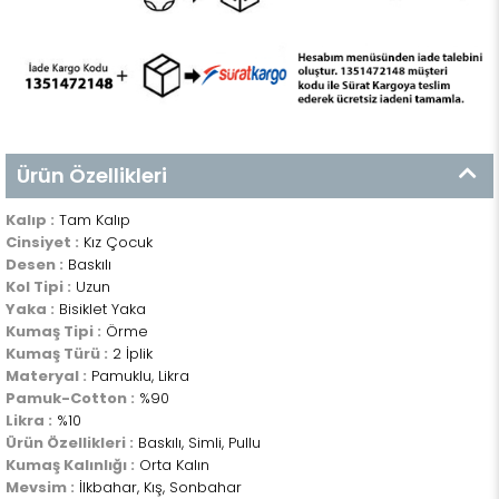
Ürün Özellikleri
Kalıp :
Tam Kalıp
Cinsiyet :
Kız Çocuk
Desen :
Baskılı
Kol Tipi :
Uzun
Yaka :
Bisiklet Yaka
Kumaş Tipi :
Örme
Kumaş Türü :
2 İplik
Materyal :
Pamuklu, Likra
Pamuk-Cotton :
%90
Likra :
%10
Ürün Özellikleri :
Baskılı, Simli, Pullu
Kumaş Kalınlığı :
Orta Kalın
Mevsim :
İlkbahar, Kış, Sonbahar