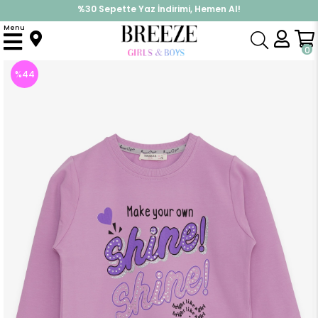
%30 Sepette Yaz İndirimi, Hemen Al!
İndirimlere ek %10 İndirimi Kap, Hemen Üye Ol!
Menu
Anasayfa
Kız Çocuk
Üst Giyim
Sweatshirt
Kız Çocuk Sweatshirt Simli Pullu Yazı Baskılı Eflatun (10 Yaş)
0
%
44
İndirim