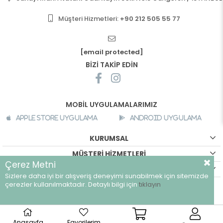
Müşteri Hizmetleri:
+90 212 505 55 77
[email protected]
BİZİ TAKİP EDİN
MOBİL UYGULAMALARIMIZ
Apple Store Uygulama
Android Uygulama
KURUMSAL
MÜŞTERİ HİZMETLERİ
Çerez Metni
ALIŞVERİŞ BİLGİLERİ
Sizlere daha iyi bir alışveriş deneyimi sunabilmek için sitemizde
çerezler kullanılmaktadır. Detaylı bilgi için
tıklayın
©
breeze.com.tr - Tüm hakları saklıdır.
Anasayfa
Favorilerim