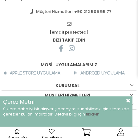
Müşteri Hizmetleri:
+90 212 505 55 77
[email protected]
BİZİ TAKİP EDİN
MOBİL UYGULAMALARIMIZ
Apple Store Uygulama
Android Uygulama
KURUMSAL
MÜŞTERİ HİZMETLERİ
Çerez Metni
ALIŞVERİŞ BİLGİLERİ
Sizlere daha iyi bir alışveriş deneyimi sunabilmek için sitemizde
çerezler kullanılmaktadır. Detaylı bilgi için
tıklayın
©
breeze.com.tr - Tüm hakları saklıdır.
Anasayfa
Favorilerim