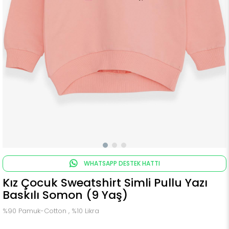
WHATSAPP DESTEK HATTI
Kız Çocuk Sweatshirt Simli Pullu Yazı
Baskılı Somon (9 Yaş)
%90 Pamuk-Cotton , %10 Likra