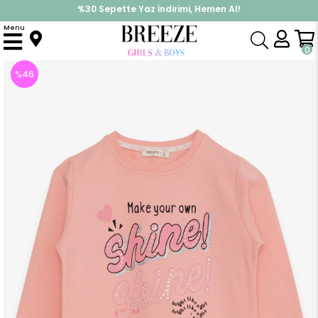
%30 Sepette Yaz İndirimi, Hemen Al!
İndirimlere ek %10 İndirimi Kap, Hemen Üye Ol!
Menu
Anasayfa
Kız Çocuk
Üst Giyim
Sweatshirt
Kız Çocuk Sweatshirt Simli Pullu Yazı Baskılı Somon (9 Yaş)
0
%
46
İndirim