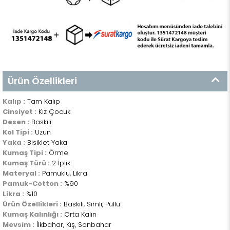
Ürün Özellikleri
Kalıp :
Tam Kalıp
Cinsiyet :
Kız Çocuk
Desen :
Baskılı
Kol Tipi :
Uzun
Yaka :
Bisiklet Yaka
Kumaş Tipi :
Örme
Kumaş Türü :
2 İplik
Materyal :
Pamuklu, Likra
Pamuk-Cotton :
%90
Likra :
%10
Ürün Özellikleri :
Baskılı, Simli, Pullu
Kumaş Kalınlığı :
Orta Kalın
Mevsim :
İlkbahar, Kış, Sonbahar