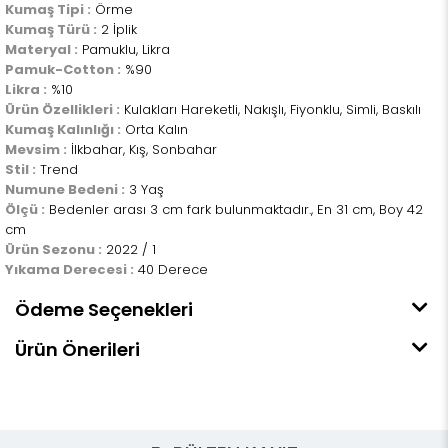
Kumaş Tipi :
Örme
Kumaş Türü :
2 İplik
Materyal :
Pamuklu, Likra
Pamuk-Cotton :
%90
Likra :
%10
Ürün Özellikleri :
Kulakları Hareketli, Nakışlı, Fiyonklu, Simli, Baskılı
Kumaş Kalınlığı :
Orta Kalın
Mevsim :
İlkbahar, Kış, Sonbahar
Stil :
Trend
Numune Bedeni :
3 Yaş
Ölçü :
Bedenler arası 3 cm fark bulunmaktadır., En 31 cm, Boy 42
cm
Ürün Sezonu :
2022 / 1
Yıkama Derecesi :
40 Derece
Ödeme Seçenekleri
Ürün Önerileri