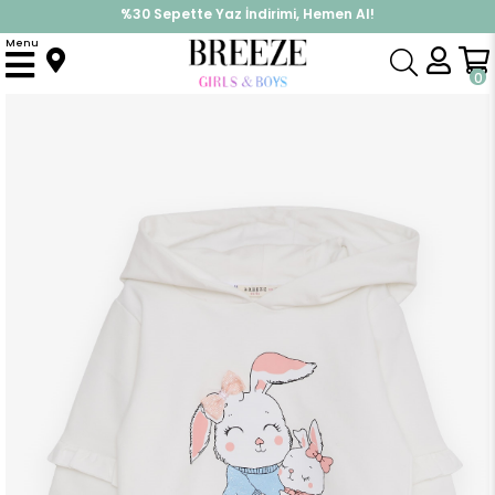
%30 Sepette Yaz İndirimi, Hemen Al!
İndirimlere ek %10 İndirimi Kap, Hemen Üye Ol!
Menu
Anasayfa
Kız Çocuk
Üst Giyim
Sweatshirt
Kız Çocuk Sweatshirt Tavşancık Baskılı Ekru (1.5-5 Yaş)
0