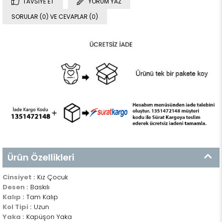
TAVSIYE ET
YORUM YAZ
SORULAR (0) VE CEVAPLAR (0)
Ürün Özellikleri
Cinsiyet :
Kız Çocuk
Desen :
Baskılı
Kalıp :
Tam Kalıp
Kol Tipi :
Uzun
Yaka :
Kapüşon Yaka