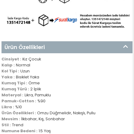
Ürün Özellikleri
Cinsiyet :
Kız Çocuk
Kalıp :
Normal
Kol Tipi :
Uzun
Yaka :
Bisiklet Yaka
Kumaş Tipi :
Örme
Kumaş Türü :
2 İplik
Materyal :
Likra, Pamuklu
Pamuk-Cotton :
%90
Likra :
%10
Ürün Özellikleri :
Omzu Düğmelidir, Nakışlı, Pullu
Mevsim :
İlkbahar, Kış, Sonbahar
Stil :
Trend
Numune Bedeni :
1.5 Yaş