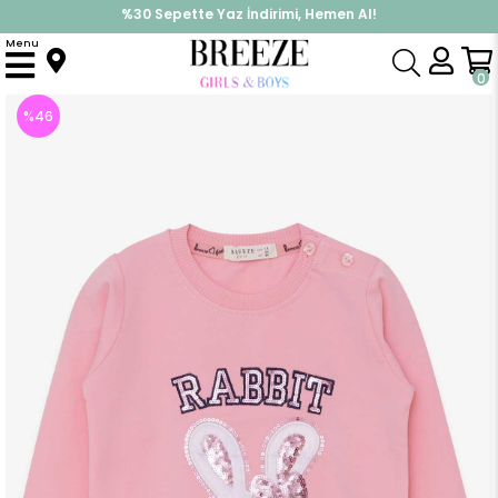
%30 Sepette Yaz İndirimi, Hemen Al!
İndirimlere ek %10 İndirimi Kap, Hemen Üye Ol!
Menu
Anasayfa
Kız Çocuk
Üst Giyim
Sweatshirt
Kız Bebek Sweatshirt Tavşancık Nakışlı Pullu Pudra (1.5 Yaş)
0
%
46
İndirim