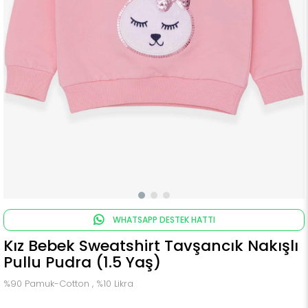
WHATSAPP DESTEK HATTI
Kız Bebek Sweatshirt Tavşancık Nakışlı
Pullu Pudra (1.5 Yaş)
%90 Pamuk-Cotton , %10 Likra