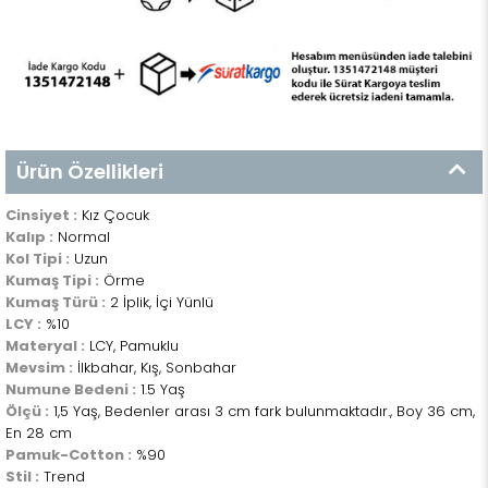
Ürün Özellikleri
Cinsiyet :
Kız Çocuk
Kalıp :
Normal
Kol Tipi :
Uzun
Kumaş Tipi :
Örme
Kumaş Türü :
2 İplik, İçi Yünlü
LCY :
%10
Materyal :
LCY, Pamuklu
Mevsim :
İlkbahar, Kış, Sonbahar
Numune Bedeni :
1.5 Yaş
Ölçü :
1,5 Yaş, Bedenler arası 3 cm fark bulunmaktadır., Boy 36 cm,
En 28 cm
Pamuk-Cotton :
%90
Stil :
Trend