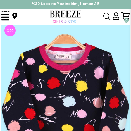
%30 Sepette Yaz İndirimi, Hemen Al!
İndirimlere ek %10 İndirimi Kap, Hemen Üye Ol!
Menu
Anasayfa
Kız Çocuk
Üst Giyim
Sweatshirt
Kız Çocuk Sweatshirt Desenli Lacivert (1.5 Yaş)
0
%
20
İndirim