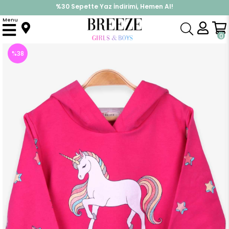
%30 Sepette Yaz İndirimi, Hemen Al!
İndirimlere ek %10 İndirimi Kap, Hemen Üye Ol!
Menu
Anasayfa
Kız Çocuk
Üst Giyim
Sweatshirt
Kız Bebek Sweatshirt Maskeli Unicorn Fuşya (2 Yaş)
0
%
38
İndirim