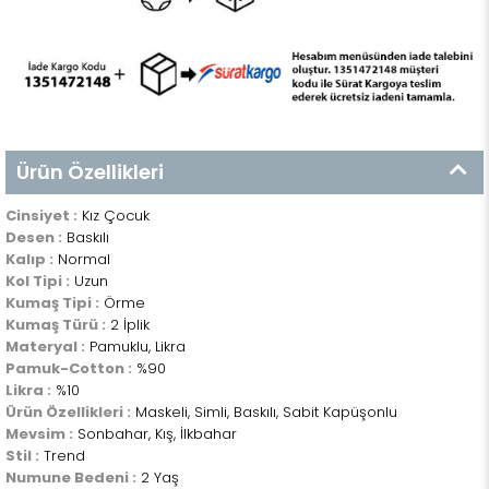
Ürün Özellikleri
Cinsiyet :
Kız Çocuk
Desen :
Baskılı
Kalıp :
Normal
Kol Tipi :
Uzun
Kumaş Tipi :
Örme
Kumaş Türü :
2 İplik
Materyal :
Pamuklu, Likra
Pamuk-Cotton :
%90
Likra :
%10
Ürün Özellikleri :
Maskeli, Simli, Baskılı, Sabit Kapüşonlu
Mevsim :
Sonbahar, Kış, İlkbahar
Stil :
Trend
Numune Bedeni :
2 Yaş