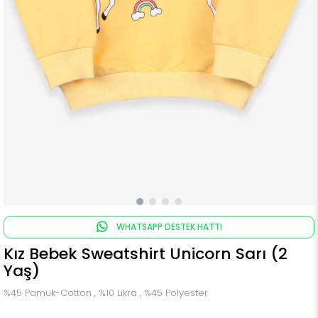
WHATSAPP DESTEK HATTI
Kız Bebek Sweatshirt Unicorn Sarı (2
Yaş)
%45 Pamuk-Cotton , %10 Likra , %45 Polyester