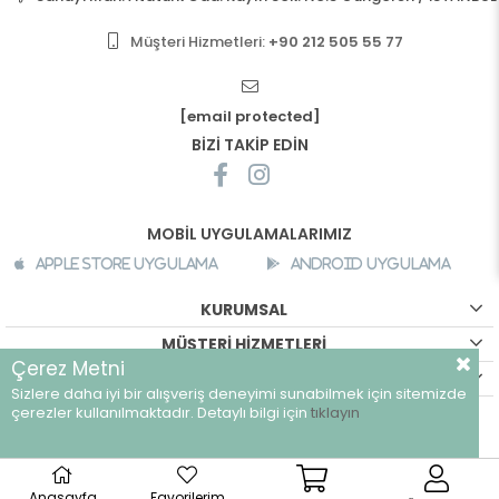
Müşteri Hizmetleri:
+90 212 505 55 77
[email protected]
BİZİ TAKİP EDİN
MOBİL UYGULAMALARIMIZ
Apple Store Uygulama
Android Uygulama
KURUMSAL
MÜŞTERİ HİZMETLERİ
Çerez Metni
ALIŞVERİŞ BİLGİLERİ
Sizlere daha iyi bir alışveriş deneyimi sunabilmek için sitemizde
çerezler kullanılmaktadır. Detaylı bilgi için
tıklayın
©
breeze.com.tr - Tüm hakları saklıdır.
Anasayfa
Favorilerim