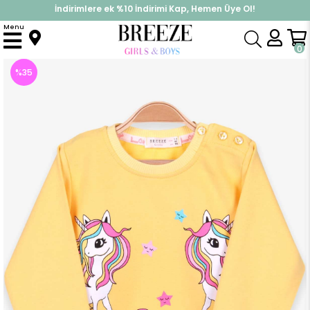
İndirimlere ek %10 İndirimi Kap, Hemen Üye Ol!
%30 Sepette Yaz İndirimi, Hemen Al!
Menu
Anasayfa
Kız Çocuk
Üst Giyim
Sweatshirt
Kız Bebek Sweatshirt Unicorn Sarı (2 Yaş)
0
%
35
İndirim