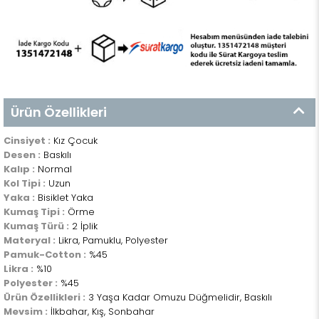
Ürün Özellikleri
Cinsiyet :
Kız Çocuk
Desen :
Baskılı
Kalıp :
Normal
Kol Tipi :
Uzun
Yaka :
Bisiklet Yaka
Kumaş Tipi :
Örme
Kumaş Türü :
2 İplik
Materyal :
Likra, Pamuklu, Polyester
Pamuk-Cotton :
%45
Likra :
%10
Polyester :
%45
Ürün Özellikleri :
3 Yaşa Kadar Omuzu Düğmelidir, Baskılı
Mevsim :
İlkbahar, Kış, Sonbahar