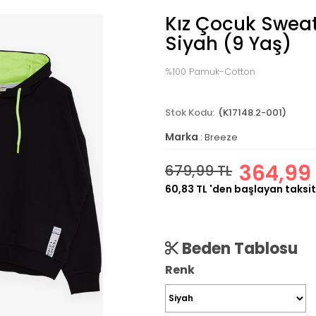
Kız Çocuk Sweats
Siyah (9 Yaş)
%100 Pamuk-Cotton
(K17148.2-001)
Marka
:
Breeze
364,99 
679,99 TL
60,83 TL
'den başlayan taksit
Beden Tablosu
Renk