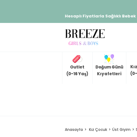
Hesaplı Fiyatlarla Sağlıklı Bebek
Kı
Outlet
Doğum Günü
(0-
(0-16 Yaş)
Kıyafetleri
Anasayfa
Kız Çocuk
Üst Giyim