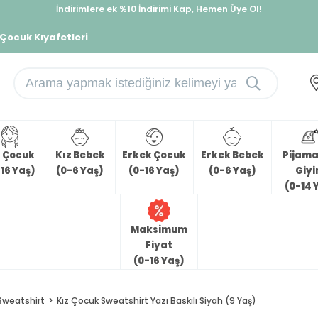
İndirimlere ek %10 İndirimi Kap, Hemen Üye Ol!
%30 Sepette Yaz İndirimi, Hemen Al!
 Çocuk Kıyafetleri
z Çocuk
Kız Bebek
Erkek Çocuk
Erkek Bebek
Pijama 
16 Yaş)
(0-6 Yaş)
(0-16 Yaş)
(0-6 Yaş)
Giy
(0-14 
Maksimum
Fiyat
(0-16 Yaş)
Sweatshirt
Kız Çocuk Sweatshirt Yazı Baskılı Siyah (9 Yaş)