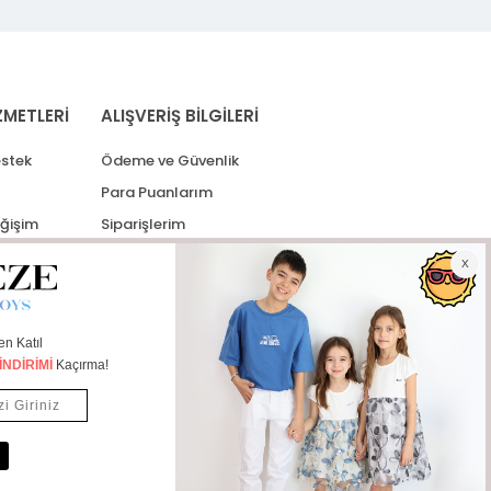
ZMETLERİ
ALIŞVERİŞ BİLGİLERİ
stek
Ödeme ve Güvenlik
Para Puanlarım
eğişim
Siparişlerim
lerim
Kargo Takip
İade Taleplerim