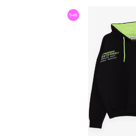
%
46
İndirim