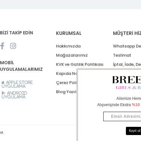
BİZİ TAKİP EDİN
KURUMSAL
MÜŞTERİ Hİ
Hakkımızda
Whatsapp De
Mağazalarımız
Teslimat
MOBİL
KVK ve Gizlilik Politikası
İptal, İade, D
UYGULAMALARIMIZ
Kapıda Nakit Ödeme
Destek Talep
Çerez Politikası
Apple Store
Uygulama
Blog Yazıları
Android
Uygulama
ır.