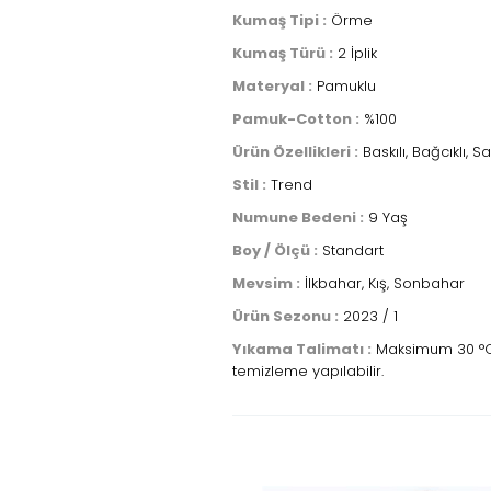
Kumaş Tipi :
Örme
Kumaş Türü :
2 İplik
Materyal :
Pamuklu
Pamuk-Cotton :
%100
Ürün Özellikleri :
Baskılı, Bağcıklı, 
Stil :
Trend
Numune Bedeni :
9 Yaş
Boy / Ölçü :
Standart
Mevsim :
İlkbahar, Kış, Sonbahar
Ürün Sezonu :
2023 / 1
Yıkama Talimatı :
Maksimum 30 °C sı
temizleme yapılabilir.