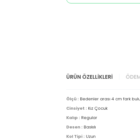
ÜRÜN ÖZELLIKLERI
ÖDEM
Ölçü :
Bedenler arası 4 cm fark bul
Cinsiyet :
Kız Çocuk
Kalıp :
Regular
Desen :
Baskılı
Kol Tipi :
Uzun