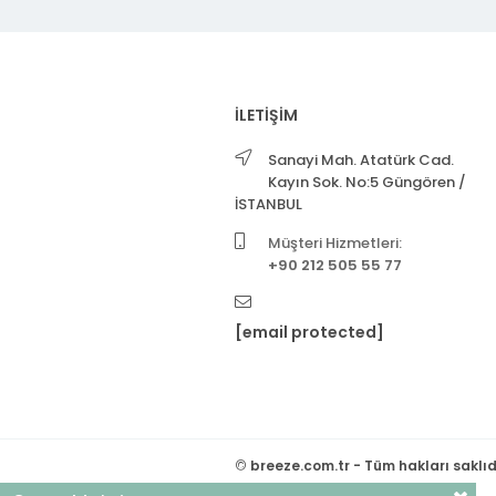
İLETİŞİM
Sanayi Mah. Atatürk Cad.
Kayın Sok. No:5 Güngören /
İSTANBUL
Müşteri Hizmetleri:
+90 212 505 55 77
[email protected]
©
breeze.com.tr - Tüm hakları saklıd