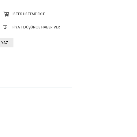
İSTEK LISTEME EKLE
FIYAT DÜŞÜNCE HABER VER
 YAZ