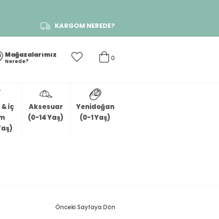
KARGOM NEREDE?
Mağazalarımız
0
Nerede?
& İç
Aksesuar
Yenidoğan
im
(0-14 Yaş)
(0-1 Yaş)
Yaş)
Önceki Sayfaya Dön