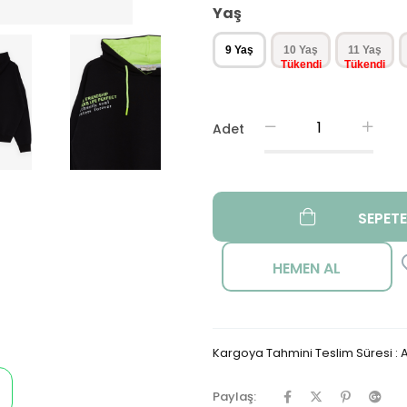
Yaş
9 Yaş
10 Yaş
11 Yaş
Adet
Kargoya Tahmini Teslim Süresi
:
A
Paylaş: