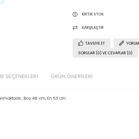
KRITIK STOK
KARŞILAŞTIR
TAVSIYE ET
YORUM
SORULAR (0) VE CEVAPLAR (0)
E SEÇENEKLERI
ÜRÜN ÖNERILERI
unmaktadır., Boy 48 cm, En 53 cm