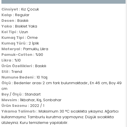
Cinsiyet :
Kız Çocuk
Kalıp :
Regular
Desen :
Baskılı
Yaka :
Bisiklet Yaka
Kol Tipi :
Uzun
Kumaş Tipi :
Örme
Kumaş Türü :
2 İplik
Materyal :
Pamuklu, Likra
Pamuk-Cotton :
%90
Likra :
%10
Ürün Özellikleri :
Baskılı
Stil :
Trend
Numune Bedeni :
10 Yaş
Ölçü :
Bedenler arası 2 cm fark bulunmaktadır., En 46 cm, Boy 49
cm
Boy / Ölçü :
Standart
Mevsim :
İlkbahar, Kış, Sonbahar
Ürün Sezonu :
2022 / 1
Yıkama Talimatı :
Maksimum 30 °C sıcaklıkta yıkayınız. Ağartıcı
kullanmayınız. Tamburlu kurutma yapmayınız. Düşük sıcaklıkta
ütüleyiniz. Kuru temizleme yapılabilir.