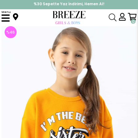
%30 Sepette Yaz İndirimi, Hemen Al!
İndirimlere ek %10 İndirimi Kap, Hemen Üye Ol!
Menu
Anasayfa
Kız Çocuk
Üst Giyim
Sweatshirt
Kız Çocuk Sweatshirt Yazı Baskılı Turuncu (9 Yaş)
0
%
46
İndirim