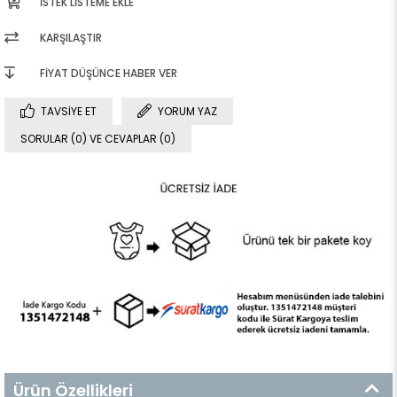
İSTEK LISTEME EKLE
KARŞILAŞTIR
FIYAT DÜŞÜNCE HABER VER
TAVSIYE ET
YORUM YAZ
SORULAR (0) VE CEVAPLAR (0)
Ürün Özellikleri