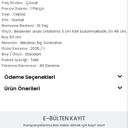
Yaş Grubu :
Çocuk
Parça Sayısı :
1 Parça
Cep :
Cepsiz
Stil :
Günlük
Numune Bedeni :
10 Yaş
Ölçü :
Bedenler arası ortalama 3 cm fark bulunmaktadır, En 48 cm,
Boy 53 cm
Mevsim :
İlkbahar, Kış, Sonbahar
Ürün Sezonu :
2025 / 1
Boy / Ölçü :
Standart
Paket İçeriği :
Tekli
Yıkama Derecesi :
40 Derece
Ödeme Seçenekleri
Ürün Önerileri
E-BÜLTEN KAYIT
Kampanyalarımızdan haber almak için kayıt olun!