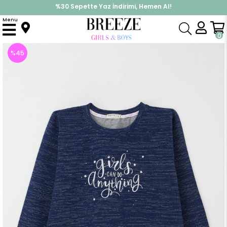
%30 Sepette Yaz İndirimi, Hemen Al!
İndirimlere ek %10 İndirimi Kap, Hemen Üye Ol!
Menu
Anasayfa
Kız Çocuk
Üst Giyim
Sweatshirt
Kız Çocuk Sweatshirt Yazı Baskılı Yıldızlı Lacivert Melanj (12 Yaş)
0
%
45
İndirim