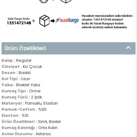
Ürün Özellikleri
Kalıp :
Regular
Cinsiyet :
Kız Çocuk
Desen :
Baskılı
Kol Tipi :
Uzun
Yaka :
Bisiklet Yaka
Kumaş Tipi :
Örme
Kumaş Türü :
2 İplik
Materyal :
Pamuklu, Elastan
Pamuk-Cotton :
%90
Elastan :
%10
Ürün Özellikleri :
Simli, Baskılı
Kumaş Kalınlığı :
Orta Kalın
Astar Durumu :
Astarsız