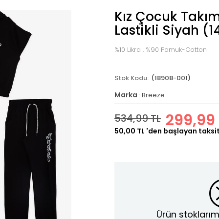
Kız Çocuk Takım 
Lastikli Siyah (1
%10 Likra , %90 Pamuk-Cotton
(18908-001)
Marka
:
Breeze
299,99 
534,99 TL
50,00 TL
'den başlayan taksit
Ürün stoklarım