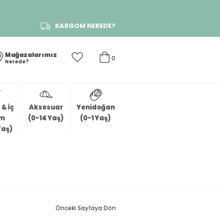
KARGOM NEREDE?
Mağazalarımız
0
Nerede?
& İç
Aksesuar
Yenidoğan
im
(0-14 Yaş)
(0-1 Yaş)
Yaş)
Önceki Sayfaya Dön