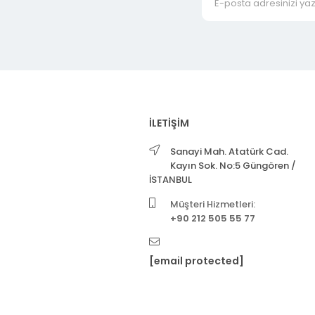
İLETİŞİM
Sanayi Mah. Atatürk Cad.
Kayın Sok. No:5 Güngören /
İSTANBUL
Müşteri Hizmetleri:
+90 212 505 55 77
[email protected]