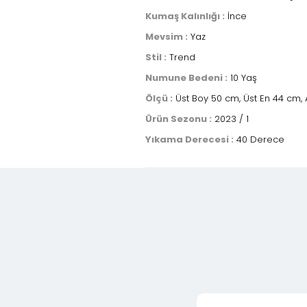
Kumaş Kalınlığı :
İnce
Mevsim :
Yaz
Stil :
Trend
Numune Bedeni :
10 Yaş
Ölçü :
Üst Boy 50 cm, Üst En 44 cm, 
Ürün Sezonu :
2023 / 1
Yıkama Derecesi :
40 Derece