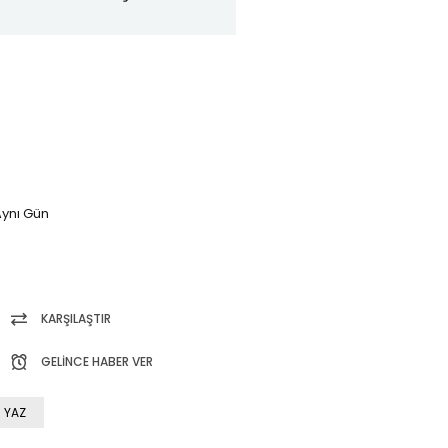
ynı Gün
KARŞILAŞTIR
GELINCE HABER VER
 YAZ