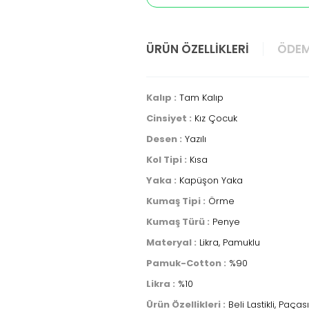
ÜRÜN ÖZELLIKLERI
ÖDEM
Kalıp :
Tam Kalıp
Cinsiyet :
Kız Çocuk
Desen :
Yazılı
Kol Tipi :
Kısa
Yaka :
Kapüşon Yaka
Kumaş Tipi :
Örme
Kumaş Türü :
Penye
Materyal :
Likra, Pamuklu
Pamuk-Cotton :
%90
Likra :
%10
Ürün Özellikleri :
Beli Lastikli, Paçası