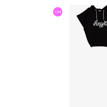
%
44
İndirim