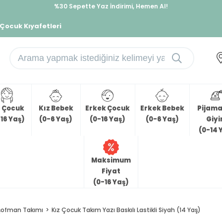
%30 Sepette Yaz İndirimi, Hemen Al!
İndirimlere ek %10 İndirimi Kap, Hemen Üye Ol!
 Çocuk Kıyafetleri
z Çocuk
Kız Bebek
Erkek Çocuk
Erkek Bebek
Pijama 
16 Yaş)
(0-6 Yaş)
(0-16 Yaş)
(0-6 Yaş)
Giy
(0-14 
Maksimum
Fiyat
(0-16 Yaş)
şofman Takımı
Kız Çocuk Takım Yazı Baskılı Lastikli Siyah (14 Yaş)