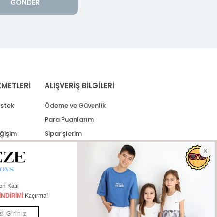
GÖNDER
ZMETLERİ
ALIŞVERİŞ BİLGİLERİ
stek
Ödeme ve Güvenlik
Para Puanlarım
eğişim
Siparişlerim
lerim
Kargo Takip
İade Taleplerim