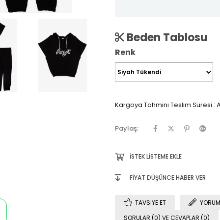
Beden Tablosu
Renk
Kargoya Tahmini Teslim Süresi
:
A
Paylaş:
İSTEK LISTEME EKLE
FIYAT DÜŞÜNCE HABER VER
TAVSIYE ET
YORUM
SORULAR (0) VE CEVAPLAR (0)