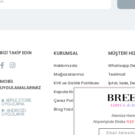
BİZİ TAKİP EDİN
KURUMSAL
MÜŞTERİ Hİ
Hakkımızda
Whatsapp De
Mağazalarımız
Teslimat
MOBİL
KVK ve Gizlilik Politikası
İptal, İade, D
UYGULAMALARIMIZ
Kapıda Nakit Ödeme
Destek Talep
Çerez Politikası
Apple Store
Uygulama
Blog Yazıları
Android
Uygulama