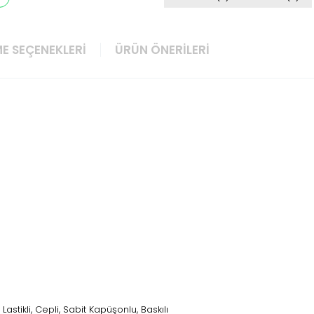
E SEÇENEKLERI
ÜRÜN ÖNERILERI
 Lastikli, Cepli, Sabit Kapüşonlu, Baskılı