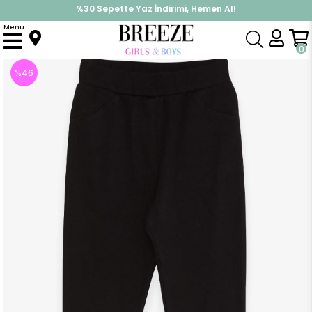
%30 Sepette Yaz İndirimi, Hemen Al!
İndirimlere ek %10 İndirimi Kap, Hemen Üye Ol!
Menu
Anasayfa
Kız Çocuk
Alt Giyim
Tayt
Kız Çocuk Tayt Arkası Cepli Siyah (8 Yaş)
0
%
46
İndirim