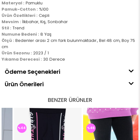
Materyal :
Pamuklu
Pamuk-Cotton :
%100
Ürün Özellikleri :
Cepli
Mevsim :
İlkbahar, Kış, Sonbahar
Stil :
Trend
Numune Bedeni :
8 Yaş
Ölçü :
Bedenler arası 2 cm fark bulunmaktadır., Bel 48 cm, Boy 75
cm
Ürün Sezonu :
2023 / 1
Yıkama Derecesi :
30 Derece
Ödeme Seçenekleri
Ürün Önerileri
BENZER ÜRÜNLER
%44
%46