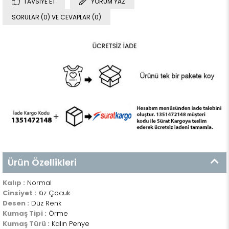
TAVSIYE ET
YORUM YAZ
SORULAR (0) VE CEVAPLAR (0)
Ürün Özellikleri
Kalıp :
Normal
Cinsiyet :
Kız Çocuk
Desen :
Düz Renk
Kumaş Tipi :
Örme
Kumaş Türü :
Kalın Penye