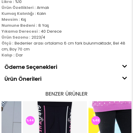
Likra :
%10
Ürün Özellikleri :
Armalı
Kumaş Kalınlığı :
Kalın
Mevsim :
Kış
Numune Bedeni :
8 Yaş
Yıkama Derecesi :
40 Derece
Ürün Sezonu :
2023/4
Ölçü :
Bedenler arası ortalama 6 cm fark bulunmaktadır, Bel 48
cm, Boy 70 cm
Kalıp :
Dar
Ödeme Seçenekleri
Ürün Önerileri
BENZER ÜRÜNLER
%44
%46