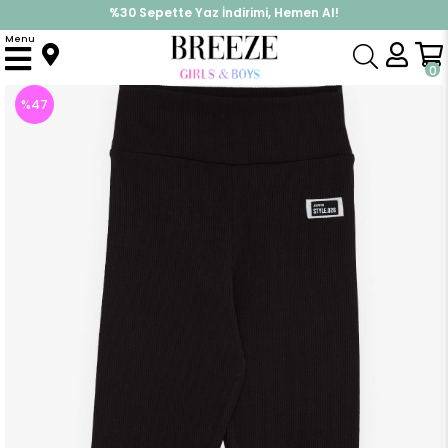
%30 Sepette Yaz İndirimi, Hemen Al!
İndirimlere ek %10 İndirimi Kap, Hemen Üye Ol!
Menu
Anasayfa
Kız Çocuk
Alt Giyim
Tayt
Kız Çocuk Tayt Armalı Siyah (9 Yaş)
0
%
47
İndirim