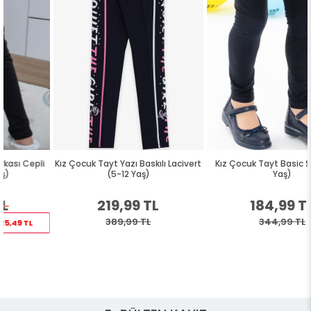
Kız Çocuk Tayt Yazı Baskılı Lacivert
Kız Çocuk Tayt Basic Siyah (2-3
(5-12 Yaş)
Yaş)
219,99 TL
184,99 TL
389,99 TL
344,99 TL