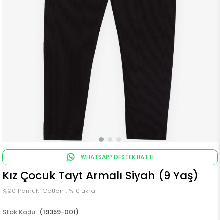
WHATSAPP DESTEK HATTI
Kız Çocuk Tayt Armalı Siyah (9 Yaş)
%90 Pamuk-Cotton , %10 Likra
(19359-001)