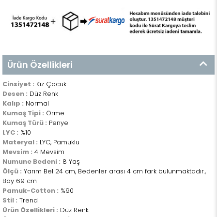
Ürün Özellikleri
Cinsiyet :
Kız Çocuk
Desen :
Düz Renk
Kalıp :
Normal
Kumaş Tipi :
Örme
Kumaş Türü :
Penye
LYC :
%10
Materyal :
LYC, Pamuklu
Mevsim :
4 Mevsim
Numune Bedeni :
8 Yaş
Ölçü :
Yarım Bel 24 cm, Bedenler arası 4 cm fark bulunmaktadır.,
Boy 69 cm
Pamuk-Cotton :
%90
Stil :
Trend
Ürün Özellikleri :
Düz Renk