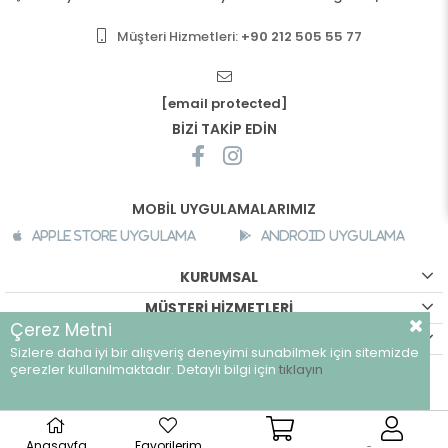
Müşteri Hizmetleri:
+90 212 505 55 77
[email protected]
BİZİ TAKİP EDİN
MOBİL UYGULAMALARIMIZ
Apple Store Uygulama
Android Uygulama
KURUMSAL
MÜŞTERİ HİZMETLERİ
Çerez Metni
ALIŞVERİŞ BİLGİLERİ
Sizlere daha iyi bir alışveriş deneyimi sunabilmek için sitemizde
©
breeze.com.tr - Tüm hakları saklıdır.
çerezler kullanılmaktadır. Detaylı bilgi için
tıklayın
Anasayfa
Favorilerim