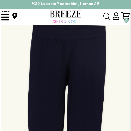
İndirimlere ek %10 İndirimi Kap, Hemen Üye Ol!
Menu
Anasayfa
Kız Çocuk
Alt Giyim
Tayt
Kız Çocuk Tayt Basic Lacivert (9 Yaş)
0