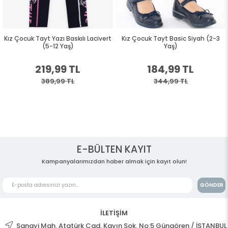
Kız Çocuk Tayt Yazı Baskılı Lacivert
Kız Çocuk Tayt Basic Siyah (2-3
(5-12 Yaş)
Yaş)
219,99 TL
184,99 TL
389,99 TL
344,99 TL
E-BÜLTEN KAYIT
Kampanyalarımızdan haber almak için kayıt olun!
GÖNDER
İLETİŞİM
Sanayi Mah. Atatürk Cad. Kayın Sok. No:5 Güngören / İSTANBUL