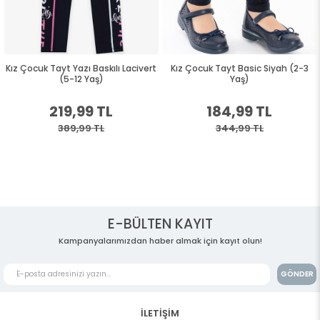
Kız Çocuk Tayt Yazı Baskılı Lacivert
Kız Çocuk Tayt Basic Siyah (2-3
(5-12 Yaş)
Yaş)
219,99 TL
184,99 TL
389,99 TL
344,99 TL
E-BÜLTEN KAYIT
Kampanyalarımızdan haber almak için kayıt olun!
GÖNDER
İLETİŞİM