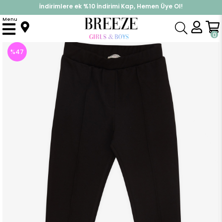
İndirimlere ek %10 İndirimi Kap, Hemen Üye Ol!
%30 Sepette Yaz İndirimi, Hemen Al!
Menu
Anasayfa
Kız Çocuk
Alt Giyim
Tayt
Kiz Çocuk Tayt Basic Siyah (11 Yaş)
0
%
47
İndirim