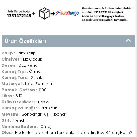
Ürün Özellikleri
Kalıp :
Tam Kalıp
Cinsiyet :
Kız Çocuk
Desen :
Düz Renk
Kumaş Tipi :
Örme
Kumaş Türü :
2 İplik
Materyal :
Likra, Pamuklu
Pamuk-Cotton :
%90
Likra :
%10
Ürün Özellikleri :
Basic
Kumaş Kalınlığı :
Orta Kalın
Mevsim :
Sonbahar, Kış, İlkbahar
Stil :
Trend
Numune Bedeni :
10 Yaş
Ölçü :
Bedenler arası 4 cm fark bulunmaktadır., Boy 84 cm, Bel 52