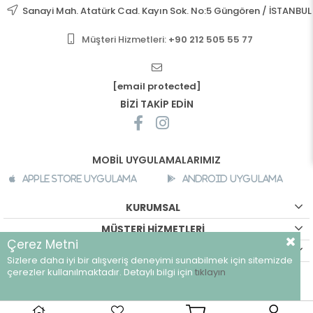
Sanayi Mah. Atatürk Cad. Kayın Sok. No:5 Güngören / İSTANBUL
Müşteri Hizmetleri:
+90 212 505 55 77
[email protected]
BİZİ TAKİP EDİN
MOBİL UYGULAMALARIMIZ
Apple Store Uygulama
Android Uygulama
KURUMSAL
MÜŞTERİ HİZMETLERİ
Çerez Metni
ALIŞVERİŞ BİLGİLERİ
Sizlere daha iyi bir alışveriş deneyimi sunabilmek için sitemizde
©
breeze.com.tr - Tüm hakları saklıdır.
çerezler kullanılmaktadır. Detaylı bilgi için
tıklayın