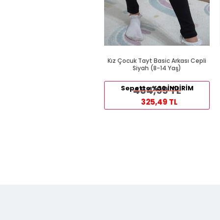
Kız Çocuk Tayt Basic Arkası Cepli
Siyah (8-14 Yaş)
Sepette %30 İNDİRİM
464,99 TL
325,49 TL