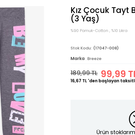
Kız Çocuk Tayt B
(3 Yaş)
%90 Pamuk-Cotton , %10 Likra
(17047-008)
Marka
:
Breeze
99,99 T
189,99 TL
16,67 TL
'den başlayan taksitl
Ürün stoklarım