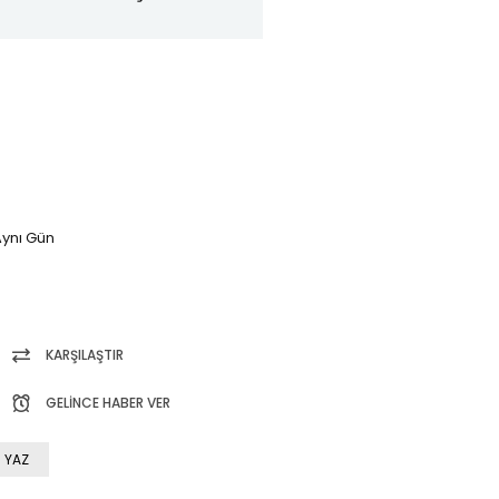
ynı Gün
KARŞILAŞTIR
GELINCE HABER VER
 YAZ