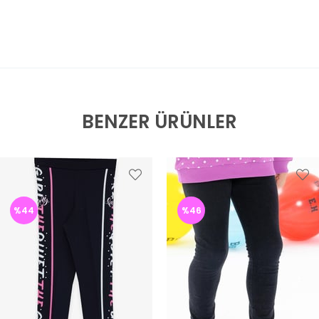
BENZER ÜRÜNLER
%44
%46