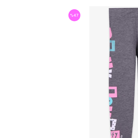
%
47
İndirim