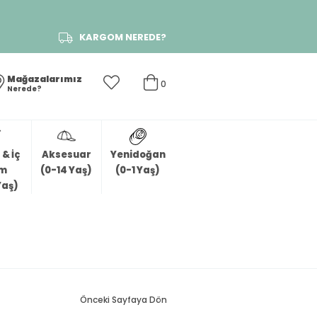
KARGOM NEREDE?
Mağazalarımız
0
Nerede?
& İç
Aksesuar
Yenidoğan
im
(0-14 Yaş)
(0-1 Yaş)
Yaş)
Önceki Sayfaya Dön