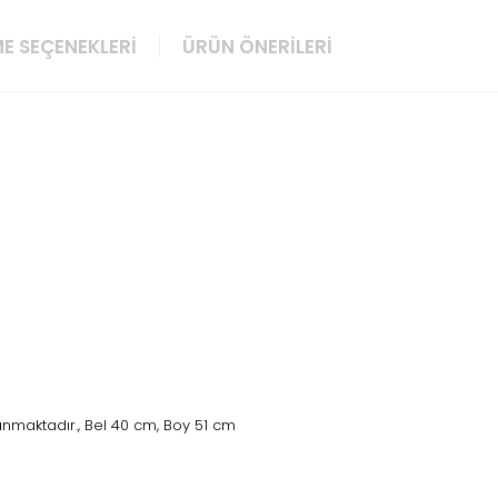
E SEÇENEKLERI
ÜRÜN ÖNERILERI
nmaktadır., Bel 40 cm, Boy 51 cm