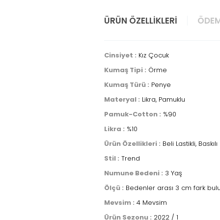
ÜRÜN ÖZELLIKLERI
ÖDEM
Cinsiyet :
Kız Çocuk
Kumaş Tipi :
Örme
Kumaş Türü :
Penye
Materyal :
Likra, Pamuklu
Pamuk-Cotton :
%90
Likra :
%10
Ürün Özellikleri :
Beli Lastikli, Baskılı
Stil :
Trend
Numune Bedeni :
3 Yaş
Ölçü :
Bedenler arası 3 cm fark bulu
Mevsim :
4 Mevsim
Ürün Sezonu :
2022 / 1