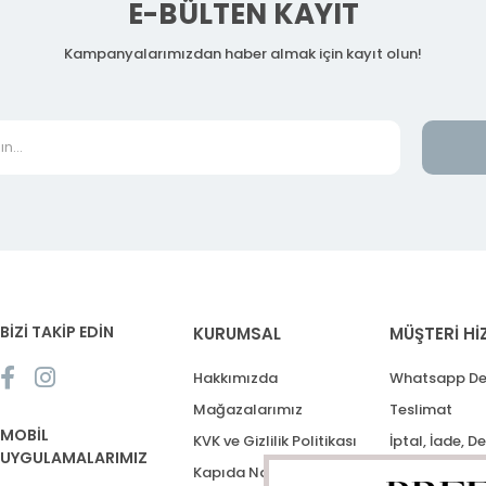
E-BÜLTEN KAYIT
Kampanyalarımızdan haber almak için kayıt olun!
BİZİ TAKİP EDİN
KURUMSAL
MÜŞTERİ Hİ
Hakkımızda
Whatsapp De
Mağazalarımız
Teslimat
MOBİL
KVK ve Gizlilik Politikası
İptal, İade, D
UYGULAMALARIMIZ
Kapıda Nakit Ödeme
Destek Talep