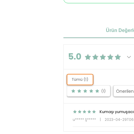
Ürün Değerl
5.0
Tümü (1)
(1)
Kumaşı yumuşacık 
u***** Ş*****
|
2023-04-29T06: