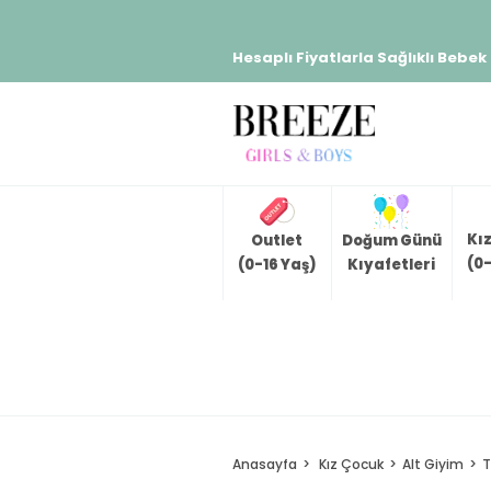
Hesaplı Fiyatlarla Sağlıklı Bebek
Kı
Outlet
Doğum Günü
(0-
(0-16 Yaş)
Kıyafetleri
Anasayfa
Kız Çocuk
Alt Giyim
T