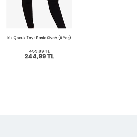
Kız Çocuk Tayt Basic Siyah (8 Yaş)
Kız Çocuk Tayt Basic Lila (12 Y
459,99 TL
439,99 TL
244,99 TL
234,99 TL