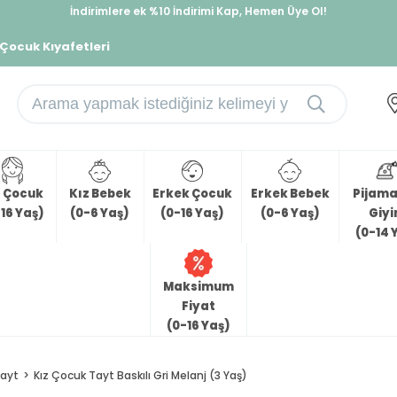
İndirimlere ek %10 İndirimi Kap, Hemen Üye Ol!
%30 Sepette Yaz İndirimi, Hemen Al!
 Çocuk Kıyafetleri
z Çocuk
Kız Bebek
Erkek Çocuk
Erkek Bebek
Pijama 
16 Yaş)
(0-6 Yaş)
(0-16 Yaş)
(0-6 Yaş)
Giy
(0-14 
Maksimum
Fiyat
(0-16 Yaş)
ayt
Kız Çocuk Tayt Baskılı Gri Melanj (3 Yaş)