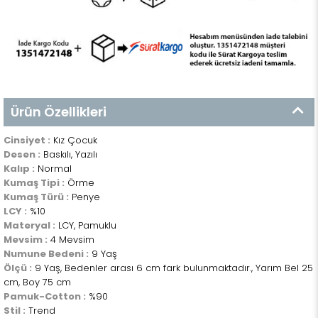
Ürün Özellikleri
Cinsiyet :
Kız Çocuk
Desen :
Baskılı, Yazılı
Kalıp :
Normal
Kumaş Tipi :
Örme
Kumaş Türü :
Penye
LCY :
%10
Materyal :
LCY, Pamuklu
Mevsim :
4 Mevsim
Numune Bedeni :
9 Yaş
Ölçü :
9 Yaş, Bedenler arası 6 cm fark bulunmaktadır., Yarım Bel 25
cm, Boy 75 cm
Pamuk-Cotton :
%90
Stil :
Trend