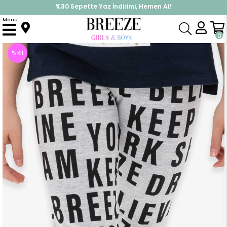
%30 Sepette Yaz İndirimi, Hemen Al!
İndirimlere ek %10 İndirimi Kap, Hemen Üye Ol!
Menu
Anasayfa
Kız Çocuk
Alt Giyim
Tayt
Kız Çocuk Tayt Breeze Baskılı Açık Gri (12 Yaş)
0
%
41
İndirim