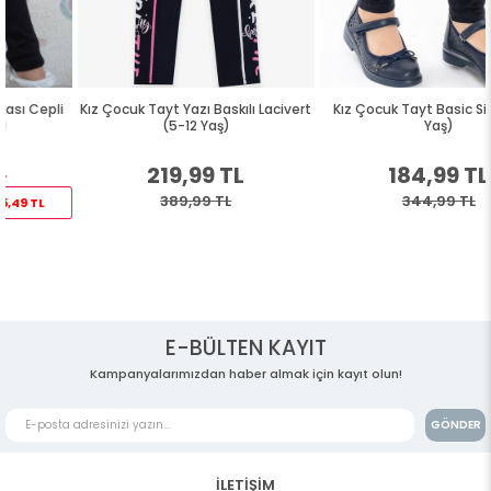
Kız Çocuk Tayt Yazı Baskılı Lacivert
Kız Çocuk Tayt Basic Siyah (2-3
(5-12 Yaş)
Yaş)
219,99 TL
184,99 TL
389,99 TL
344,99 TL
E-BÜLTEN KAYIT
Kampanyalarımızdan haber almak için kayıt olun!
GÖNDER
İLETİŞİM