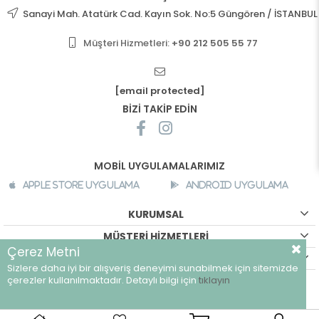
Sanayi Mah. Atatürk Cad. Kayın Sok. No:5 Güngören / İSTANBUL
Müşteri Hizmetleri:
+90 212 505 55 77
[email protected]
BİZİ TAKİP EDİN
MOBİL UYGULAMALARIMIZ
Apple Store Uygulama
Android Uygulama
KURUMSAL
MÜŞTERİ HİZMETLERİ
Çerez Metni
ALIŞVERİŞ BİLGİLERİ
Sizlere daha iyi bir alışveriş deneyimi sunabilmek için sitemizde
©
breeze.com.tr - Tüm hakları saklıdır.
çerezler kullanılmaktadır. Detaylı bilgi için
tıklayın