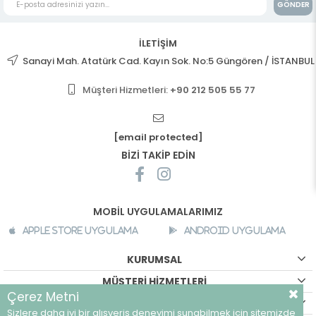
GÖNDER
İLETİŞİM
Sanayi Mah. Atatürk Cad. Kayın Sok. No:5 Güngören / İSTANBUL
Müşteri Hizmetleri:
+90 212 505 55 77
[email protected]
BİZİ TAKİP EDİN
MOBİL UYGULAMALARIMIZ
Apple Store Uygulama
Android Uygulama
KURUMSAL
MÜŞTERİ HİZMETLERİ
Çerez Metni
ALIŞVERİŞ BİLGİLERİ
Sizlere daha iyi bir alışveriş deneyimi sunabilmek için sitemizde