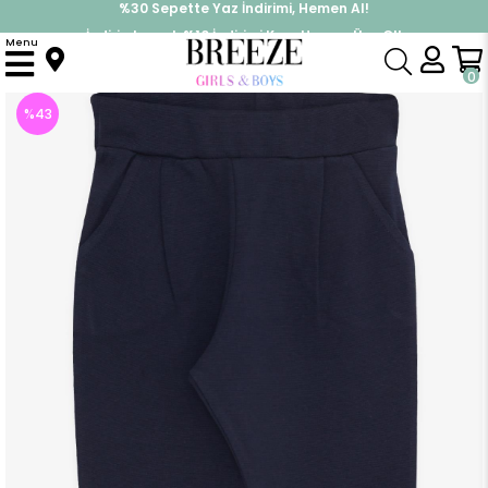
İndirimlere ek %10 İndirimi Kap, Hemen Üye Ol!
%30 Sepette Yaz İndirimi, Hemen Al!
Menu
Anasayfa
Kız Çocuk
Alt Giyim
Tayt
Kız Çocuk Tayt Cepli Lacivert (5 Yaş)
0
%
43
İndirim