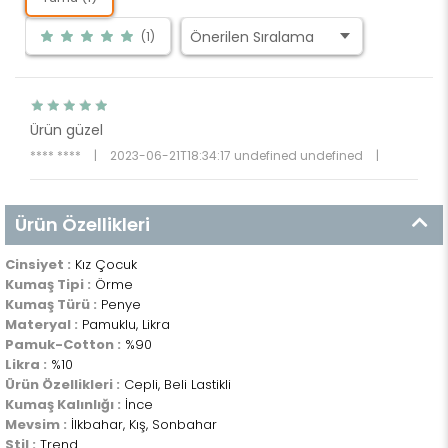
(1)
Ürün güzel
**** ****
|
2023-06-21T18:34:17 undefined undefined
|
Ürün Özellikleri
Cinsiyet :
Kız Çocuk
Kumaş Tipi :
Örme
Kumaş Türü :
Penye
Materyal :
Pamuklu, Likra
Pamuk-Cotton :
%90
Likra :
%10
Ürün Özellikleri :
Cepli, Beli Lastikli
Kumaş Kalınlığı :
İnce
Mevsim :
İlkbahar, Kış, Sonbahar
Stil :
Trend