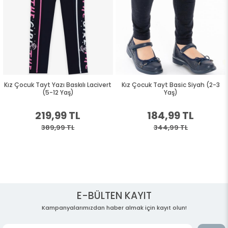
Kız Çocuk Tayt Yazı Baskılı Lacivert
Kız Çocuk Tayt Basic Siyah (2-3
(5-12 Yaş)
Yaş)
219,99 TL
184,99 TL
389,99 TL
344,99 TL
E-BÜLTEN KAYIT
Kampanyalarımızdan haber almak için kayıt olun!