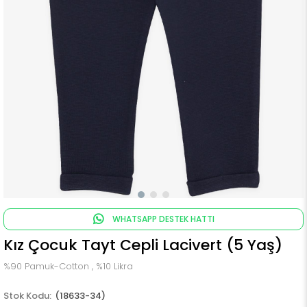
WHATSAPP DESTEK HATTI
Kız Çocuk Tayt Cepli Lacivert (5 Yaş)
%90 Pamuk-Cotton , %10 Likra
(18633-34)