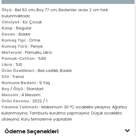
Ölçü :
Bel 52 cm, Boy 77 cm, Bedenler arası 2 cm fark
bulunmaktadır.
Cinsiyet :
Kız Çocuk
Kalıp :
Regular
Desen :
Baskılı
Kumaş Tipi :
Örme
Kumaş Türü :
Penye
Materyal :
Pamuklu, Likra
Pamuk-Cotton :
%90
Likra :
%10
Ürün Özellikleri :
Beli Lastikli, Baskılı
Stil :
Trend
Numune Bedeni :
9 Yaş
Boy / Ölçü :
Standart
Mevsim :
4 Mevsim
Ürün Sezonu :
2022 / 1
Yıkama Talimatı :
Maksimum 30 °C sıcaklıkta yıkayınız. Ağartıcı
kullanmayınız. Tamburlu kurutma yapmayınız. Düşük sıcaklıkta
ütüleyiniz. Kuru temizleme yapılabilir.
Ödeme Seçenekleri