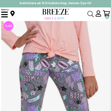
İndirimlere ek %10 İndirimi Kap, Hemen Üye Ol!
%30 Sepette Yaz İndirimi, Hemen Al!
Menu
Anasayfa
Kız Çocuk
Alt Giyim
Tayt
Kız Çocuk Tayt Çılgın Kız Temalı Gri Melanj (11 Yaş)
0
%
46
İndirim