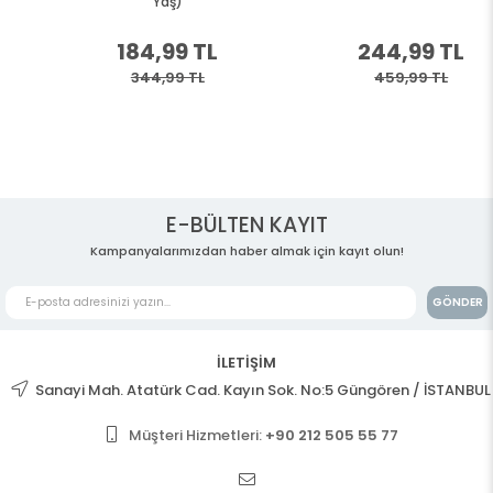
Yaş)
184,99 TL
244,99 TL
344,99 TL
459,99 TL
E-BÜLTEN KAYIT
Kampanyalarımızdan haber almak için kayıt olun!
GÖNDER
İLETİŞİM
Sanayi Mah. Atatürk Cad. Kayın Sok. No:5 Güngören / İSTANBUL
Müşteri Hizmetleri:
+90 212 505 55 77