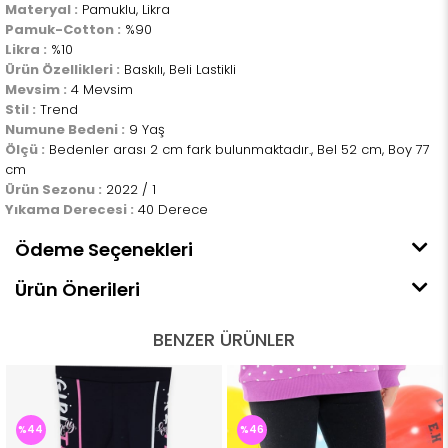
Materyal :
Pamuklu, Likra
Pamuk-Cotton :
%90
Likra :
%10
Ürün Özellikleri :
Baskılı, Beli Lastikli
Mevsim :
4 Mevsim
Stil :
Trend
Numune Bedeni :
9 Yaş
Ölçü :
Bedenler arası 2 cm fark bulunmaktadır., Bel 52 cm, Boy 77
cm
Ürün Sezonu :
2022 / 1
Yıkama Derecesi :
40 Derece
Ödeme Seçenekleri
Ürün Önerileri
BENZER ÜRÜNLER
%44
%46