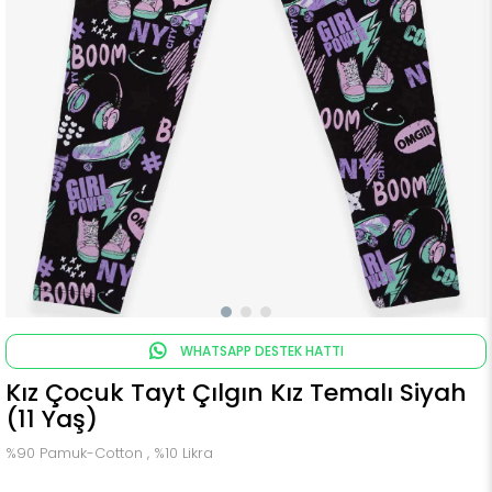
WHATSAPP DESTEK HATTI
Kız Çocuk Tayt Çılgın Kız Temalı Siyah
(11 Yaş)
%90 Pamuk-Cotton , %10 Likra