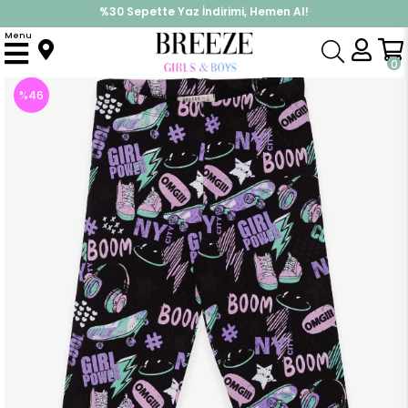
İndirimlere ek %10 İndirimi Kap, Hemen Üye Ol!
%30 Sepette Yaz İndirimi, Hemen Al!
Menu
Anasayfa
Kız Çocuk
Alt Giyim
Tayt
Kız Çocuk Tayt Çılgın Kız Temalı Siyah (11 Yaş)
0
%
46
İndirim