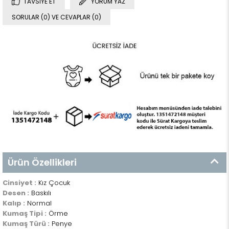
TAVSIYE ET
YORUM YAZ
SORULAR (0) VE CEVAPLAR (0)
Ürün Özellikleri
Cinsiyet :
Kız Çocuk
Desen :
Baskılı
Kalıp :
Normal
Kumaş Tipi :
Örme
Kumaş Türü :
Penye