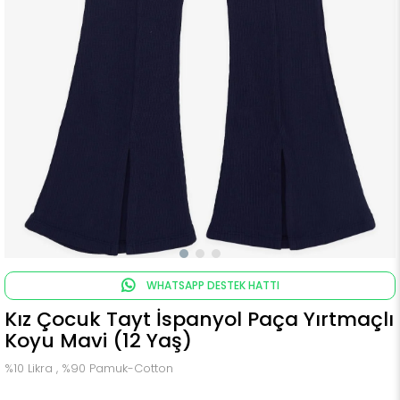
WHATSAPP DESTEK HATTI
Kız Çocuk Tayt İspanyol Paça Yırtmaçlı
Koyu Mavi (12 Yaş)
%10 Likra , %90 Pamuk-Cotton