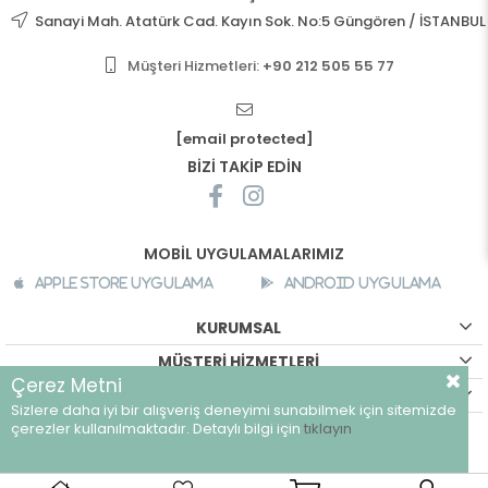
Sanayi Mah. Atatürk Cad. Kayın Sok. No:5 Güngören / İSTANBUL
Müşteri Hizmetleri:
+90 212 505 55 77
[email protected]
BİZİ TAKİP EDİN
MOBİL UYGULAMALARIMIZ
Apple Store Uygulama
Android Uygulama
KURUMSAL
MÜŞTERİ HİZMETLERİ
Çerez Metni
ALIŞVERİŞ BİLGİLERİ
Sizlere daha iyi bir alışveriş deneyimi sunabilmek için sitemizde
©
breeze.com.tr - Tüm hakları saklıdır.
çerezler kullanılmaktadır. Detaylı bilgi için
tıklayın