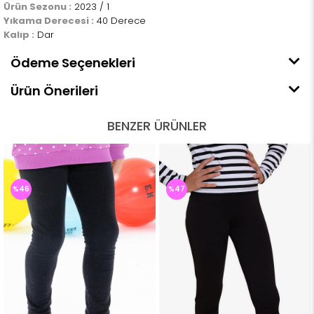
Ürün Sezonu :
2023 / 1
Yıkama Derecesi :
40 Derece
Kalıp :
Dar
Ödeme Seçenekleri
Ürün Önerileri
BENZER ÜRÜNLER
%46
%47