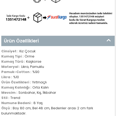
Ürün Özellikleri
Cinsiyet :
Kız Çocuk
Kumaş Tipi :
Örme
Kumaş Türü :
Kaşkorse
Materyal :
Likra, Pamuklu
Pamuk-Cotton :
%90
Likra :
%10
Ürün Özellikleri :
Yırtmaçlı
Kumaş Kalınlığı :
Orta Kalın
Mevsim :
Sonbahar, Kış, İlkbahar
Stil :
Trend
Numune Bedeni :
8 Yaş
Ölçü :
Boy 80 cm, Bel 48 cm, Bedenler arası 2 cm fark
bulunmaktadır.