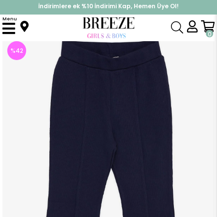
İndirimlere ek %10 İndirimi Kap, Hemen Üye Ol!
%30 Sepette Yaz İndirimi, Hemen Al!
Menu
Anasayfa
Kız Çocuk
Alt Giyim
Tayt
Kız Çocuk Tayt İspanyol Paça Yırtmaçlı Koyu Mavi (12 Yaş)
0
%
42
İndirim