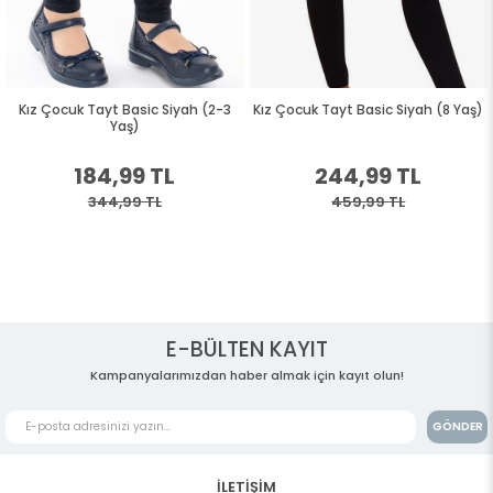
Kız Çocuk Tayt Basic Siyah (2-3
Kız Çocuk Tayt Basic Siyah (8 Yaş)
Yaş)
184,99 TL
244,99 TL
344,99 TL
459,99 TL
E-BÜLTEN KAYIT
Kampanyalarımızdan haber almak için kayıt olun!
GÖNDER
İLETİŞİM