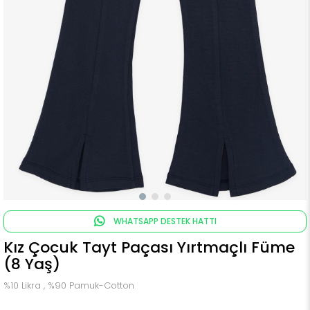
WHATSAPP DESTEK HATTI
Kız Çocuk Tayt Paçası Yırtmaçlı Füme
(8 Yaş)
%10 Likra , %90 Pamuk-Cotton