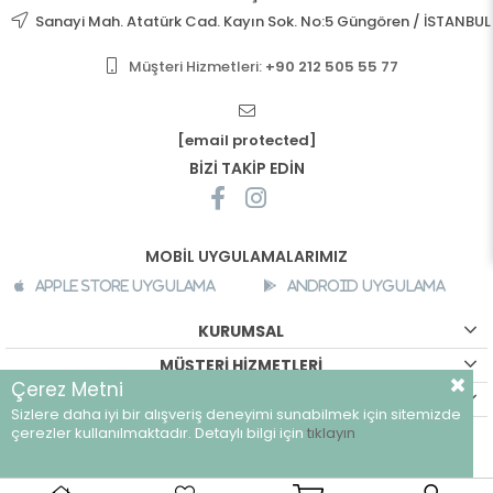
Sanayi Mah. Atatürk Cad. Kayın Sok. No:5 Güngören / İSTANBUL
Müşteri Hizmetleri:
+90 212 505 55 77
[email protected]
BİZİ TAKİP EDİN
MOBİL UYGULAMALARIMIZ
Apple Store Uygulama
Android Uygulama
KURUMSAL
MÜŞTERİ HİZMETLERİ
Çerez Metni
ALIŞVERİŞ BİLGİLERİ
Sizlere daha iyi bir alışveriş deneyimi sunabilmek için sitemizde
©
breeze.com.tr - Tüm hakları saklıdır.
çerezler kullanılmaktadır. Detaylı bilgi için
tıklayın