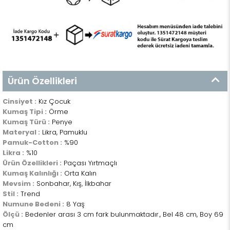
Ürün Özellikleri
Cinsiyet :
Kız Çocuk
Kumaş Tipi :
Örme
Kumaş Türü :
Penye
Materyal :
Likra, Pamuklu
Pamuk-Cotton :
%90
Likra :
%10
Ürün Özellikleri :
Paçası Yırtmaçlı
Kumaş Kalınlığı :
Orta Kalın
Mevsim :
Sonbahar, Kış, İlkbahar
Stil :
Trend
Numune Bedeni :
8 Yaş
Ölçü :
Bedenler arası 3 cm fark bulunmaktadır., Bel 48 cm, Boy 69
cm