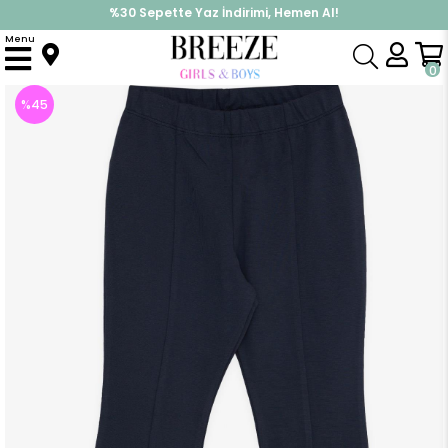
%30 Sepette Yaz İndirimi, Hemen Al!
İndirimlere ek %10 İndirimi Kap, Hemen Üye Ol!
Menu
Anasayfa
Kız Çocuk
Alt Giyim
Tayt
Kız Çocuk Tayt Paçası Yırtmaçlı Füme (8 Yaş)
0
%
45
İndirim