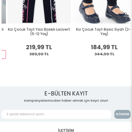
Kız Çocuk Tayt Yazı Baskılı Lacivert
Kız Çocuk Tayt Basic Siyah (2-3
(5-12 Yaş)
Yaş)
219,99 TL
184,99 TL
389,99 TL
344,99 TL
E-BÜLTEN KAYIT
Kampanyalarımızdan haber almak için kayıt olun!
GÖNDER
İLETİŞİM