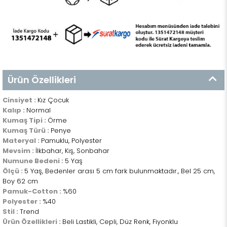
Ürün Özellikleri
Cinsiyet :
Kız Çocuk
Kalıp :
Normal
Kumaş Tipi :
Örme
Kumaş Türü :
Penye
Materyal :
Pamuklu, Polyester
Mevsim :
İlkbahar, Kış, Sonbahar
Numune Bedeni :
5 Yaş
Ölçü :
5 Yaş, Bedenler arası 5 cm fark bulunmaktadır., Bel 25 cm,
Boy 62 cm
Pamuk-Cotton :
%60
Polyester :
%40
Stil :
Trend
Ürün Özellikleri :
Beli Lastikli, Cepli, Düz Renk, Fiyonklu