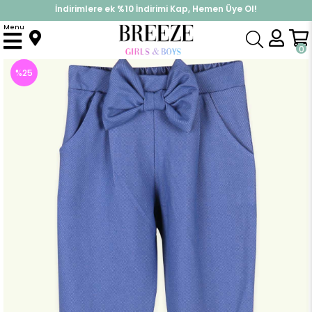
İndirimlere ek %10 İndirimi Kap, Hemen Üye Ol!
%30 Sepette Yaz İndirimi, Hemen Al!
Menu
Anasayfa
Kız Çocuk
Alt Giyim
Tayt
Kız Çocuk Tayt Pantolon Fiyonklu Cepli İndigo (8 Yaş)
0
%
25
İndirim