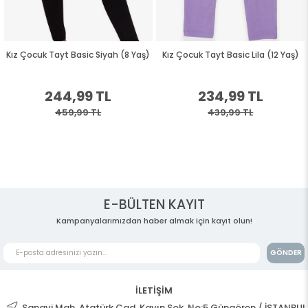
Kız Çocuk Tayt Basic Siyah (8 Yaş)
Kız Çocuk Tayt Basic Lila (12 Yaş)
244,99 TL
234,99 TL
459,99 TL
439,99 TL
E-BÜLTEN KAYIT
Kampanyalarımızdan haber almak için kayıt olun!
GÖNDER
İLETİŞİM
Sanayi Mah. Atatürk Cad. Kayın Sok. No:5 Güngören / İSTANBUL