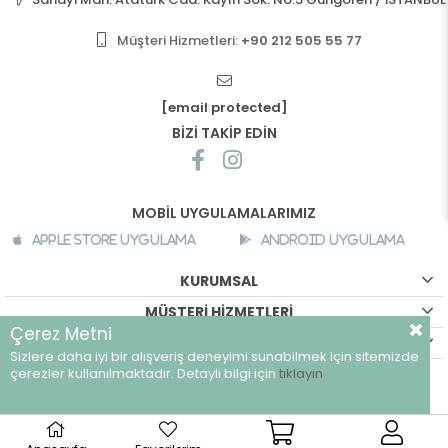
Müşteri Hizmetleri:
+90 212 505 55 77
[email protected]
BİZİ TAKİP EDİN
MOBİL UYGULAMALARIMIZ
Apple Store Uygulama
Android Uygulama
KURUMSAL
MÜŞTERİ HİZMETLERİ
Çerez Metni
ALIŞVERİŞ BİLGİLERİ
Sizlere daha iyi bir alışveriş deneyimi sunabilmek için sitemizde
©
breeze.com.tr - Tüm hakları saklıdır.
çerezler kullanılmaktadır. Detaylı bilgi için
tıklayın