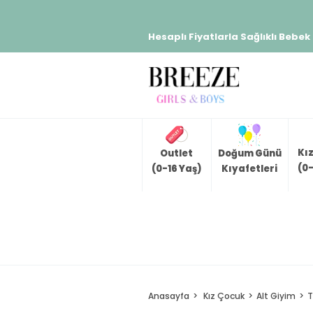
Hesaplı Fiyatlarla Sağlıklı Bebek
Kı
Outlet
Doğum Günü
(0-
(0-16 Yaş)
Kıyafetleri
Anasayfa
Kız Çocuk
Alt Giyim
T