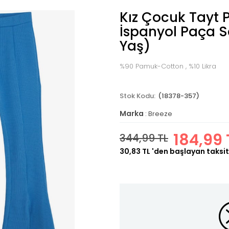
Kız Çocuk Tayt 
İspanyol Paça S
Yaş)
%90 Pamuk-Cotton , %10 Likra
(18378-357)
Marka
:
Breeze
184,99 
344,99 TL
30,83 TL
'den başlayan taksit