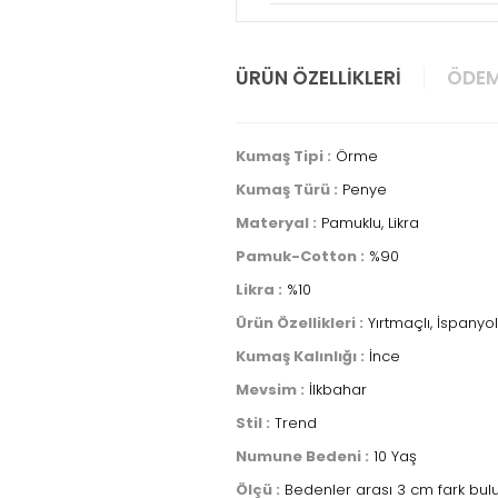
ÜRÜN ÖZELLIKLERI
ÖDEM
Kumaş Tipi :
Örme
Kumaş Türü :
Penye
Materyal :
Pamuklu, Likra
Pamuk-Cotton :
%90
Likra :
%10
Ürün Özellikleri :
Yırtmaçlı, İspanyo
Kumaş Kalınlığı :
İnce
Mevsim :
İlkbahar
Stil :
Trend
Numune Bedeni :
10 Yaş
Ölçü :
Bedenler arası 3 cm fark bulu