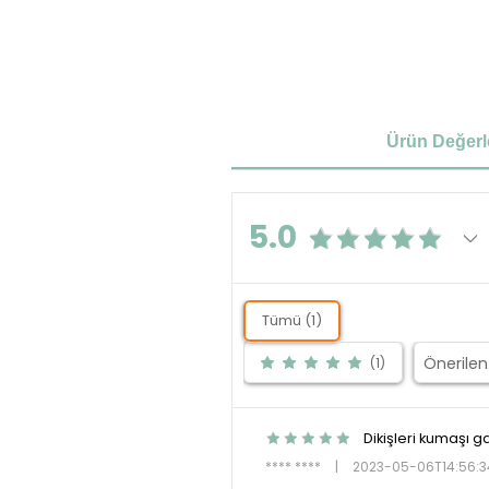
Ürün Değerl
5.0
Tümü (1)
(1)
Dikişleri kumaşı g
**** ****
|
2023-05-06T14:56:3