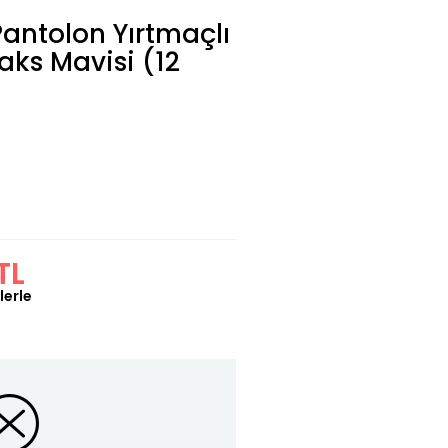
Pantolon Yırtmaçlı
aks Mavisi (12
TL
lerle