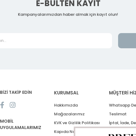
E-BÜLTEN KAYIT
Kampanyalarımızdan haber almak için kayıt olun!
BİZİ TAKİP EDİN
KURUMSAL
MÜŞTERİ Hİ
Hakkımızda
Whatsapp De
Mağazalarımız
Teslimat
MOBİL
KVK ve Gizlilik Politikası
İptal, İade, D
UYGULAMALARIMIZ
Kapıda Nakit Ödeme
Destek Talep