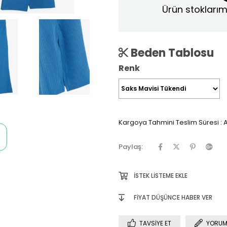
Ürün stoklarım
Beden Tablosu
Renk
Kargoya Tahmini Teslim Süresi
:
A
Paylaş:
İSTEK LISTEME EKLE
FIYAT DÜŞÜNCE HABER VER
TAVSIYE ET
YORUM