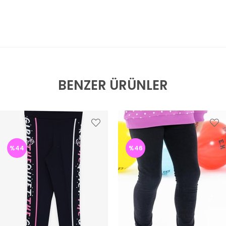
BENZER ÜRÜNLER
%44
%46