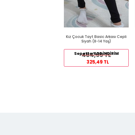
Kız Çocuk Tayt Basic Arkası Cepli
Siyah (8-14 Yaş)
Sepette %30 İNDİRİM
464,99 TL
325,49 TL