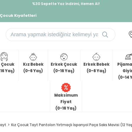
%30 Sepette Yaz İndirimi, Hemen Al!
İndirimlere ek %10 İndirimi Kap, Hemen Üye Ol!
 Çocuk Kıyafetleri
z Çocuk
Kız Bebek
Erkek Çocuk
Erkek Bebek
Pijama 
16 Yaş)
(0-6 Yaş)
(0-16 Yaş)
(0-6 Yaş)
Giy
(0-14 
Maksimum
Fiyat
(0-16 Yaş)
ayt
Kız Çocuk Tayt Pantolon Yırtmaçlı İspanyol Paça Saks Mavisi (12 Ya