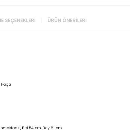
E SEÇENEKLERI
ÜRÜN ÖNERILERI
l Paça
nmaktadır., Bel 54 cm, Boy 81 cm