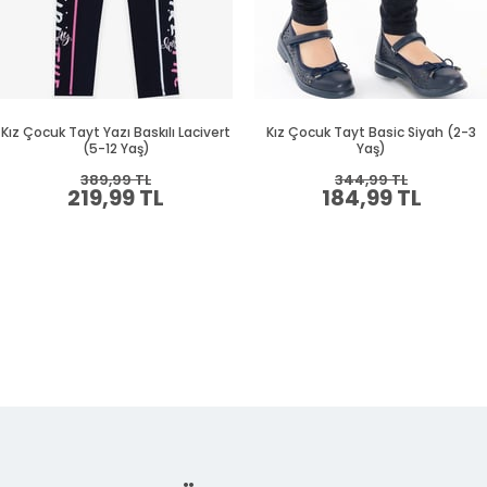
Kız Çocuk Tayt Yazı Baskılı Lacivert
Kız Çocuk Tayt Basic Siyah (2-3
(5-12 Yaş)
Yaş)
389,99 TL
344,99 TL
219,99 TL
184,99 TL