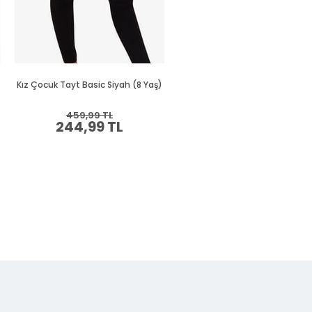
Kız Çocuk Tayt Basic Siyah (8 Yaş)
Kız Çocuk Tayt Basic Lila (12 Y
459,99 TL
439,99 TL
244,99 TL
234,99 TL