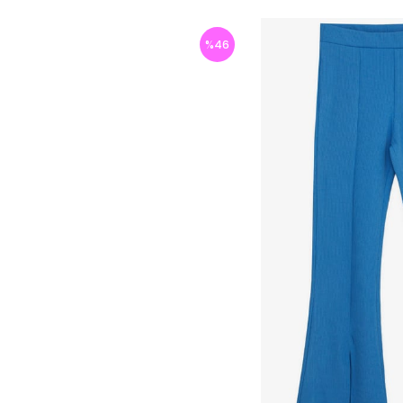
%
46
İndirim