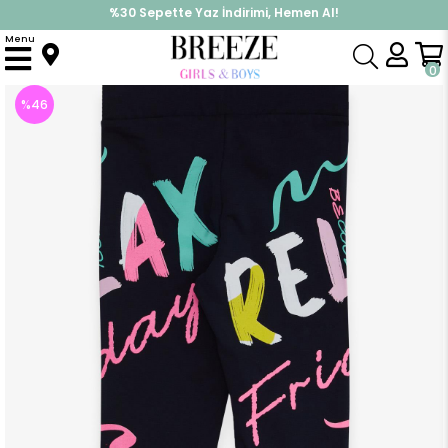
%30 Sepette Yaz İndirimi, Hemen Al!
İndirimlere ek %10 İndirimi Kap, Hemen Üye Ol!
Menu
Anasayfa
Kız Çocuk
Alt Giyim
Tayt
Kız Çocuk Tayt Renkli Yazı Baskılı Lacivert (9-14 Yaş)
0
%
46
İndirim