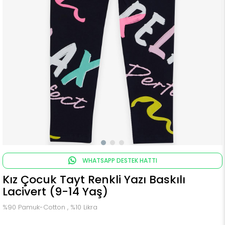
WHATSAPP DESTEK HATTI
Kız Çocuk Tayt Renkli Yazı Baskılı
Lacivert (9-14 Yaş)
%90 Pamuk-Cotton , %10 Likra