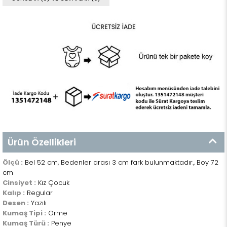
Ürün Özellikleri
Ölçü :
Bel 52 cm, Bedenler arası 3 cm fark bulunmaktadır., Boy 72
cm
Cinsiyet :
Kız Çocuk
Kalıp :
Regular
Desen :
Yazılı
Kumaş Tipi :
Örme
Kumaş Türü :
Penye