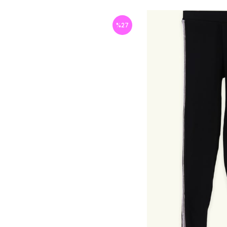
%
27
İndirim