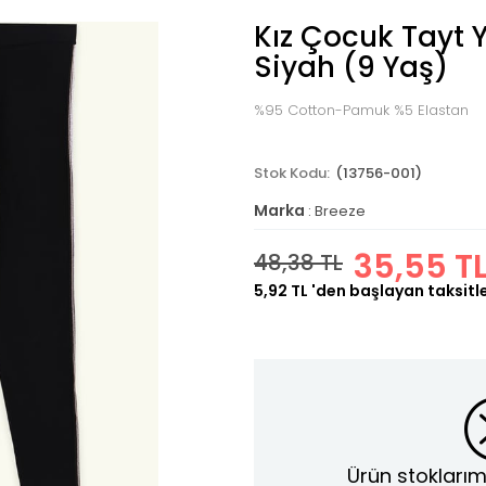
Kız Çocuk Tayt Ya
Siyah (9 Yaş)
%95 Cotton-Pamuk %5 Elastan
(13756-001)
Marka
:
Breeze
35,55 T
48,38 TL
5,92 TL
'den başlayan taksitl
Ürün stoklarım