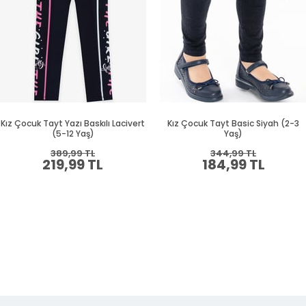
Kız Çocuk Tayt Yazı Baskılı Lacivert
Kız Çocuk Tayt Basic Siyah (2-3
(5-12 Yaş)
Yaş)
389,99 TL
344,99 TL
219,99 TL
184,99 TL