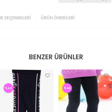
E SEÇENEKLERI
ÜRÜN ÖNERILERI
BENZER ÜRÜNLER
%44
%46