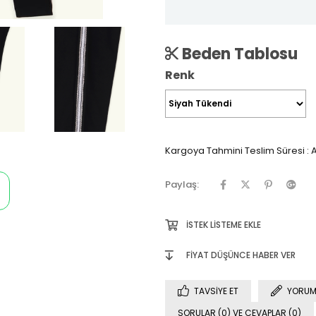
Beden Tablosu
Renk
Kargoya Tahmini Teslim Süresi
:
A
Paylaş:
İSTEK LISTEME EKLE
FIYAT DÜŞÜNCE HABER VER
TAVSIYE ET
YORUM
SORULAR (0) VE CEVAPLAR (0)