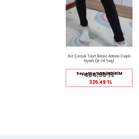
Kız Çocuk Tayt Basic Arkası Cepli
Siyah (8-14 Yaş)
Sepette %30 İNDİRİM
464,99 TL
325,49 TL