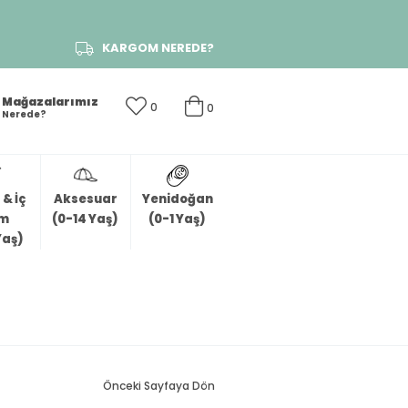
KARGOM NEREDE?
Mağazalarımız
0
0
Nerede?
& İç
Aksesuar
Yenidoğan
im
(0-14 Yaş)
(0-1 Yaş)
Yaş)
Önceki Sayfaya Dön