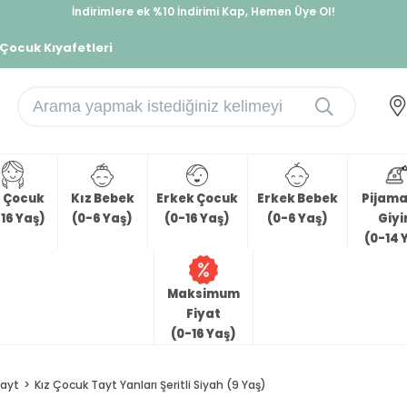
İndirimlere ek %10 İndirimi Kap, Hemen Üye Ol!
%30 Sepette Yaz İndirimi, Hemen Al!
 Çocuk Kıyafetleri
z Çocuk
Kız Bebek
Erkek Çocuk
Erkek Bebek
Pijama 
16 Yaş)
(0-6 Yaş)
(0-16 Yaş)
(0-6 Yaş)
Giy
(0-14 
Maksimum
Fiyat
(0-16 Yaş)
ayt
Kız Çocuk Tayt Yanları Şeritli Siyah (9 Yaş)