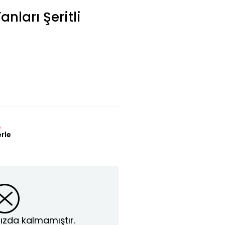
nları Şeritli
L
erle
ızda kalmamıştır.