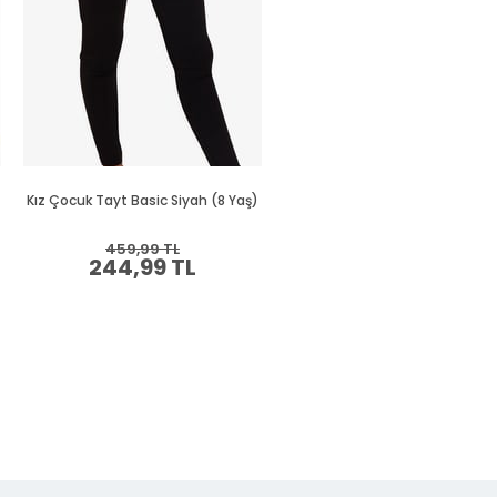
Kız Çocuk Tayt Basic Siyah (8 Yaş)
Kız Çocuk Tayt Basic Lila (12 Y
459,99 TL
439,99 TL
244,99 TL
234,99 TL