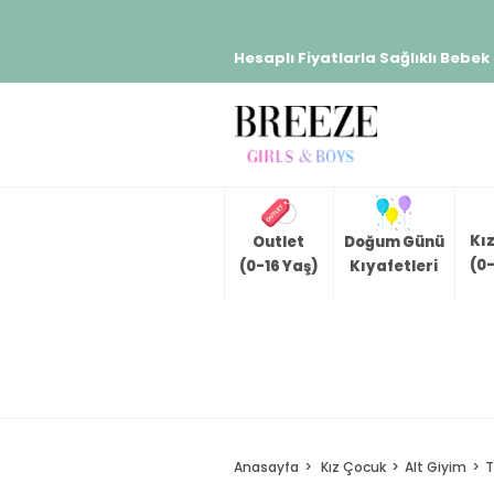
Hesaplı Fiyatlarla Sağlıklı Bebek
Kı
Outlet
Doğum Günü
(0-
(0-16 Yaş)
Kıyafetleri
Anasayfa
Kız Çocuk
Alt Giyim
T