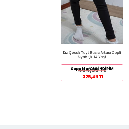
Kız Çocuk Tayt Basic Arkası Cepli
Siyah (8-14 Yaş)
Sepette %30 İNDİRİM
464,99 TL
325,49 TL