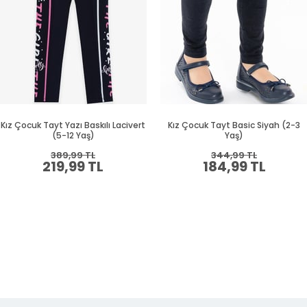
Kız Çocuk Tayt Yazı Baskılı Lacivert
Kız Çocuk Tayt Basic Siyah (2-3
(5-12 Yaş)
Yaş)
389,99 TL
344,99 TL
219,99 TL
184,99 TL