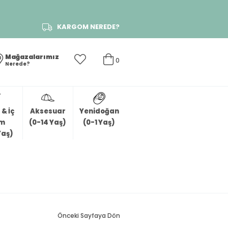
KARGOM NEREDE?
Mağazalarımız
0
Nerede?
& İç
Aksesuar
Yenidoğan
im
(0-14 Yaş)
(0-1 Yaş)
Yaş)
Önceki Sayfaya Dön