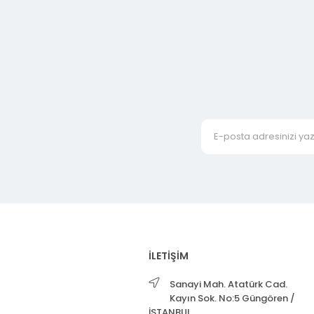
İLETİŞİM
Sanayi Mah. Atatürk Cad.
Kayın Sok. No:5 Güngören /
İSTANBUL