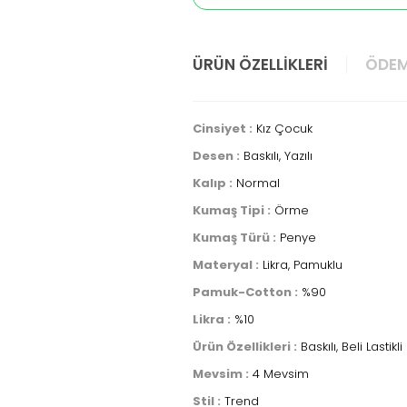
ÜRÜN ÖZELLIKLERI
ÖDEM
Cinsiyet :
Kız Çocuk
Desen :
Baskılı, Yazılı
Kalıp :
Normal
Kumaş Tipi :
Örme
Kumaş Türü :
Penye
Materyal :
Likra, Pamuklu
Pamuk-Cotton :
%90
Likra :
%10
Ürün Özellikleri :
Baskılı, Beli Lastikli
Mevsim :
4 Mevsim
Stil :
Trend