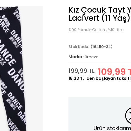
Kız Çocuk Tayt Y
Lacivert (11 Yaş)
%90 Pamuk-Cotton , %10 Likra
(16450-34)
Marka
:
Breeze
109,99 
199,99 TL
18,33 TL
'den başlayan taksitl
Ürün stoklarım