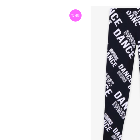
%
45
İndirim