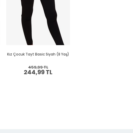
Kız Çocuk Tayt Basic Siyah (8 Yaş)
Kız Çocuk Tayt Basic Lila (12 Y
459,99 TL
439,99 TL
244,99 TL
234,99 TL