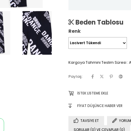
Beden Tablosu
Renk
Kargoya Tahmini Teslim Süresi
:
A
Paylaş:
İSTEK LISTEME EKLE
FIYAT DÜŞÜNCE HABER VER
TAVSIYE ET
YORUM
SORULAR (0) VE CEVAPLAR (0)