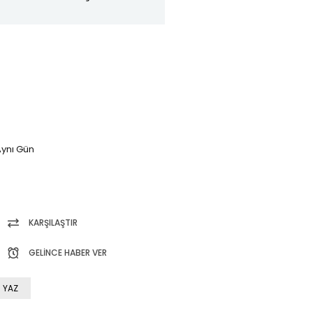
ynı Gün
KARŞILAŞTIR
GELINCE HABER VER
 YAZ