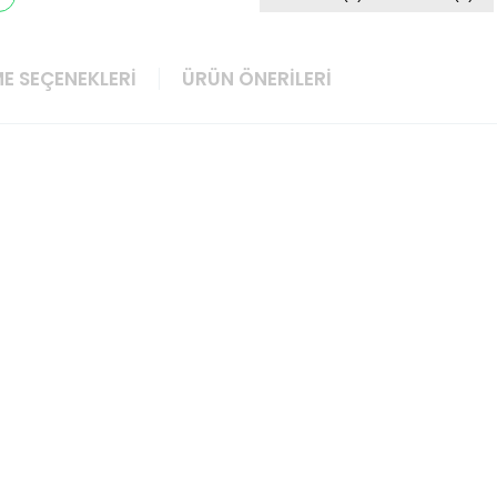
E SEÇENEKLERI
ÜRÜN ÖNERILERI