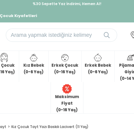
%30 Sepette Yaz İndirimi, Hemen Al!
İndirimlere ek %10 İndirimi Kap, Hemen Üye Ol!
 Çocuk Kıyafetleri
z Çocuk
Kız Bebek
Erkek Çocuk
Erkek Bebek
Pijama 
16 Yaş)
(0-6 Yaş)
(0-16 Yaş)
(0-6 Yaş)
Giy
(0-14 
Maksimum
Fiyat
(0-16 Yaş)
ayt
Kız Çocuk Tayt Yazı Baskılı Lacivert (11 Yaş)