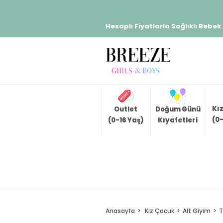
Hesaplı Fiyatlarla Sağlıklı Bebek
Kı
Outlet
Doğum Günü
(0-
(0-16 Yaş)
Kıyafetleri
Anasayfa
Kız Çocuk
Alt Giyim
T