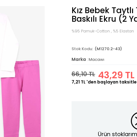
Kız Bebek Taytlı
Baskılı Ekru (2 Y
%95 Pamuk-Cotton , %5 Elastan
(M1270.2-43)
Marka
:
Macawı
43,29 TL
66,10 TL
7,21 TL
'den başlayan taksitle
Ürün stoklarım