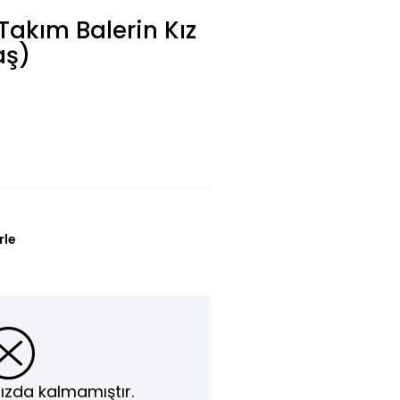
 Takım Balerin Kız
aş)
rle
ızda kalmamıştır.