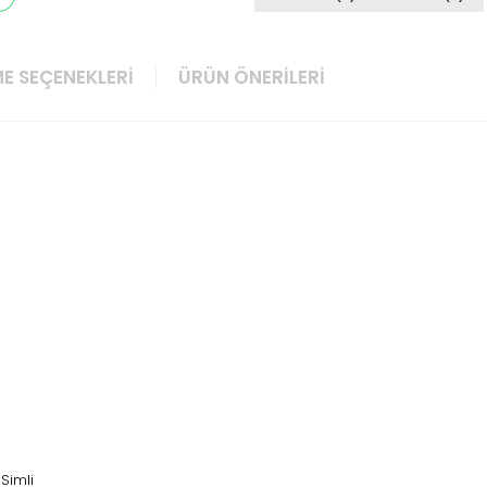
E SEÇENEKLERI
ÜRÜN ÖNERILERI
 Simli