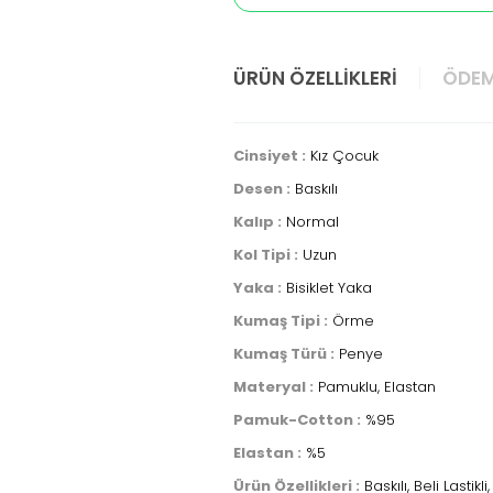
ÜRÜN ÖZELLIKLERI
ÖDEM
Cinsiyet :
Kız Çocuk
Desen :
Baskılı
Kalıp :
Normal
Kol Tipi :
Uzun
Yaka :
Bisiklet Yaka
Kumaş Tipi :
Örme
Kumaş Türü :
Penye
Materyal :
Pamuklu, Elastan
Pamuk-Cotton :
%95
Elastan :
%5
Ürün Özellikleri :
Baskılı, Beli Lastikli,