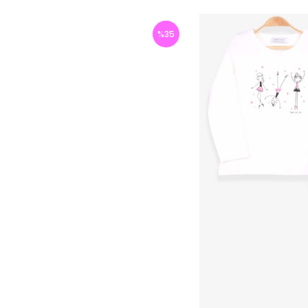
%
35
İndirim