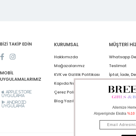
BİZİ TAKİP EDİN
KURUMSAL
MÜŞTERİ Hİ
Hakkımızda
Whatsapp De
Mağazalarımız
Teslimat
MOBİL
KVK ve Gizlilik Politikası
İptal, İade, D
UYGULAMALARIMIZ
Kapıda Nakit Ödeme
Destek Talep
Çerez Politikası
Apple Store
Uygulama
Blog Yazıları
Android
Uygulama