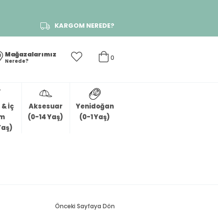
KARGOM NEREDE?
Mağazalarımız
0
Nerede?
& İç
Aksesuar
Yenidoğan
im
(0-14 Yaş)
(0-1 Yaş)
Yaş)
Önceki Sayfaya Dön