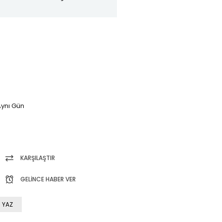
ynı Gün
KARŞILAŞTIR
GELINCE HABER VER
 YAZ