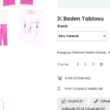
Beden Tablosu
Renk
Kargoya Tahmini Teslim Süresi
:
A
Paylaş:
İSTEK LISTEME EKLE
FIYAT DÜŞÜNCE HABER VER
TAVSIYE ET
YORUM
SORULAR (0) VE CEVAPLAR (0)