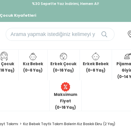
%30 Sepette Yaz İndirimi, Hemen Al!
İndirimlere ek %10 İndirimi Kap, Hemen Üye Ol!
 Çocuk Kıyafetleri
z Çocuk
Kız Bebek
Erkek Çocuk
Erkek Bebek
Pijama 
16 Yaş)
(0-6 Yaş)
(0-16 Yaş)
(0-6 Yaş)
Giy
(0-14 
Maksimum
Fiyat
(0-16 Yaş)
ayt Takımı
Kız Bebek Taytlı Takım Balerin Kız Baskılı Ekru (2 Yaş)