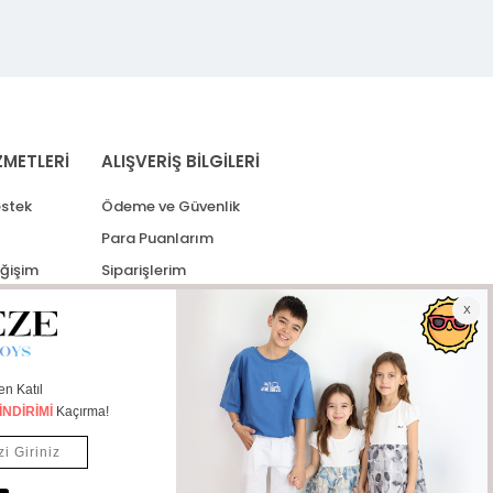
ZMETLERİ
ALIŞVERİŞ BİLGİLERİ
stek
Ödeme ve Güvenlik
Para Puanlarım
eğişim
Siparişlerim
lerim
Kargo Takip
İade Taleplerim