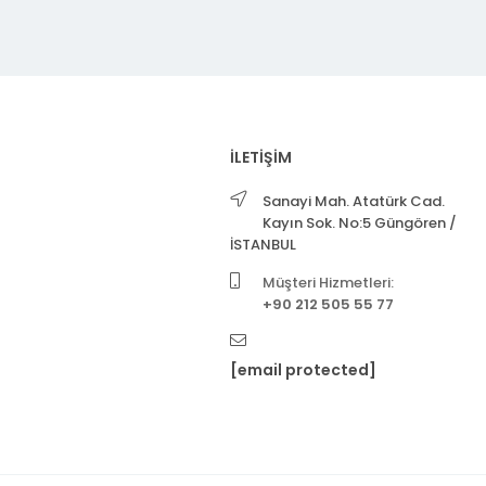
İLETİŞİM
Sanayi Mah. Atatürk Cad.
Kayın Sok. No:5 Güngören /
İSTANBUL
Müşteri Hizmetleri:
+90 212 505 55 77
[email protected]