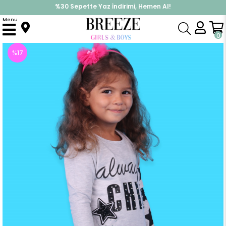
%30 Sepette Yaz İndirimi, Hemen Al!
İndirimlere ek %10 İndirimi Kap, Hemen Üye Ol!
Menu
Anasayfa
Kız Çocuk
Takımlar
Tayt Takımı
Kız Çocuk Taytlı Takım Boncuklu Gri(4 Yaş)
0
%
17
İndirim