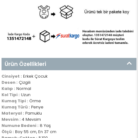
Ürün Özellikleri
Cinsiyet :
Erkek Çocuk
Desen :
Çizgili
Kalıp :
Normal
Kol Tipi :
Uzun
Kumaş Tipi :
Örme
Kumaş Türü :
Penye
Materyal :
Pamuklu
Mevsim :
4 Mevsim
Numune Bedeni :
8 Yaş
Ölçü :
Boy 55 cm, En 37 cm
Pamuk-Cotton :
%100