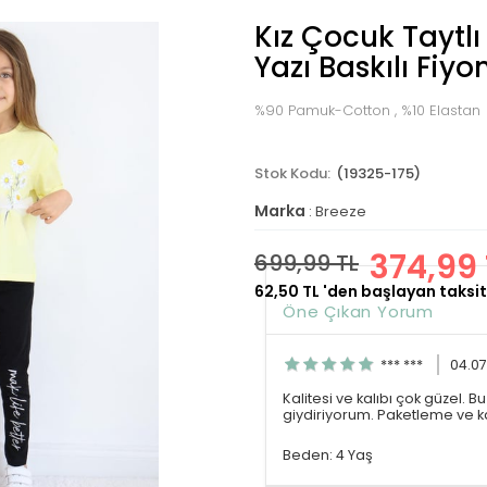
Kız Çocuk Taytl
Yazı Baskılı Fiyo
%90 Pamuk-Cotton , %10 Elastan
(19325-175)
Marka
:
Breeze
374,99 
699,99 TL
62,50 TL
'den başlayan taksit
Öne Çıkan Yorum
*** ***
04.0
Kalitesi ve kalıbı çok güzel. 
giydiriyorum. Paketleme ve k
Beden: 4 Yaş