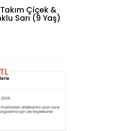
ı Takım Çiçek &
nklu Sarı (9 Yaş)
TL
lerle
7.2026
Bu markadan aldıklarımı uzun süre
argolama için de teşekkürler