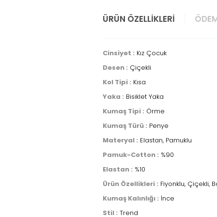
ÜRÜN ÖZELLIKLERI
ÖDEM
Cinsiyet :
Kız Çocuk
Desen :
Çiçekli
Kol Tipi :
Kısa
Yaka :
Bisiklet Yaka
Kumaş Tipi :
Örme
Kumaş Türü :
Penye
Materyal :
Elastan, Pamuklu
Pamuk-Cotton :
%90
Elastan :
%10
Ürün Özellikleri :
Fiyonklu, Çiçekli, Ba
Kumaş Kalınlığı :
İnce
Stil :
Trend