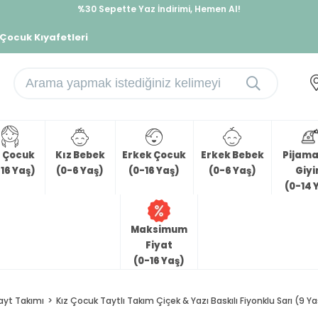
%30 Sepette Yaz İndirimi, Hemen Al!
İndirimlere ek %10 İndirimi Kap, Hemen Üye Ol!
 Çocuk Kıyafetleri
z Çocuk
Kız Bebek
Erkek Çocuk
Erkek Bebek
Pijama 
16 Yaş)
(0-6 Yaş)
(0-16 Yaş)
(0-6 Yaş)
Giy
(0-14 
Maksimum
Fiyat
(0-16 Yaş)
ayt Takımı
Kız Çocuk Taytlı Takım Çiçek & Yazı Baskılı Fiyonklu Sarı (9 Ya