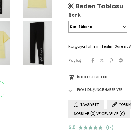
Beden Tablosu
Renk
Kargoya Tahmini Teslim Süresi
:
A
Paylaş:
İSTEK LISTEME EKLE
FIYAT DÜŞÜNCE HABER VER
TAVSIYE ET
YORUM
SORULAR (0) VE CEVAPLAR (0)
5.0
(1+)