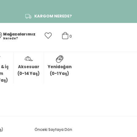
KARGOM NEREDE?
Mağazalarımız
0
Nerede?
& İç
Aksesuar
Yenidoğan
im
(0-14 Yaş)
(0-1 Yaş)
Yaş)
ş)
Önceki Sayfaya Dön