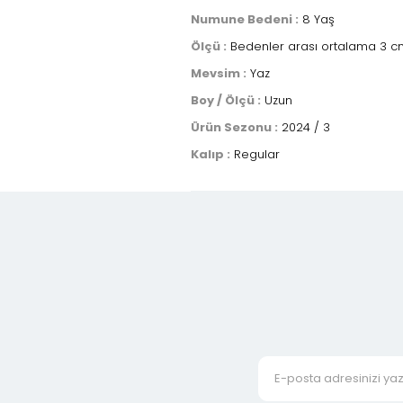
Numune Bedeni :
8 Yaş
Ölçü :
Bedenler arası ortalama 3 cm 
Mevsim :
Yaz
Boy / Ölçü :
Uzun
Ürün Sezonu :
2024 / 3
Kalıp :
Regular