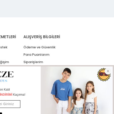
ZMETLERİ
ALIŞVERİŞ BİLGİLERİ
stek
Ödeme ve Güvenlik
Para Puanlarım
eğişim
Siparişlerim
lerim
Kargo Takip
İade Taleplerim