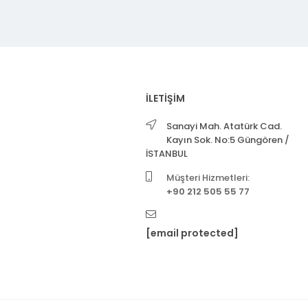
İLETİŞİM
Sanayi Mah. Atatürk Cad.
Kayın Sok. No:5 Güngören /
İSTANBUL
Müşteri Hizmetleri:
+90 212 505 55 77
[email protected]