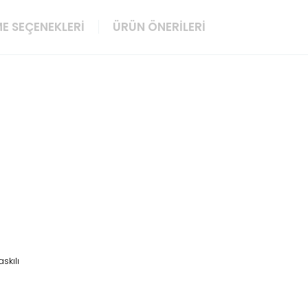
E SEÇENEKLERI
ÜRÜN ÖNERILERI
skılı