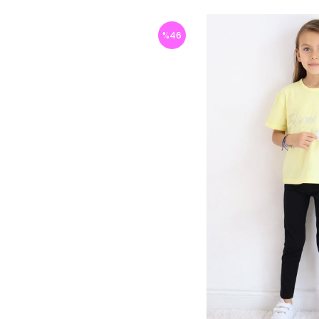
%
46
İndirim