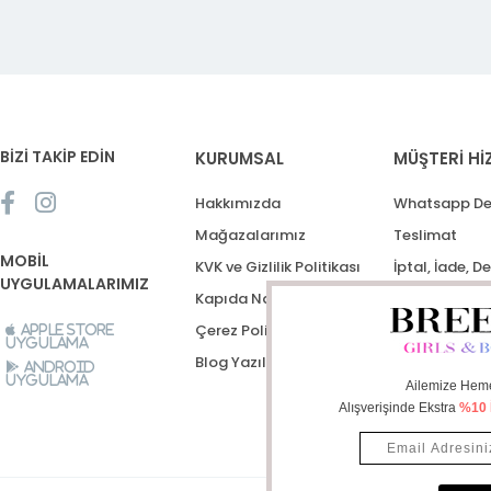
BİZİ TAKİP EDİN
KURUMSAL
MÜŞTERİ Hİ
Hakkımızda
Whatsapp De
Mağazalarımız
Teslimat
MOBİL
KVK ve Gizlilik Politikası
İptal, İade, D
UYGULAMALARIMIZ
Kapıda Nakit Ödeme
Destek Talep
Çerez Politikası
Apple Store
Uygulama
Blog Yazıları
Android
Uygulama