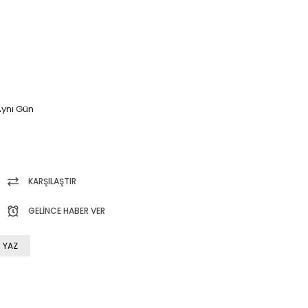
ynı Gün
KARŞILAŞTIR
GELINCE HABER VER
 YAZ