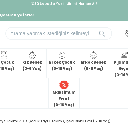
%30 Sepette Yaz İndirimi, Hemen Al!
İndirimlere ek %10 İndirimi Kap, Hemen Üye Ol!
 Çocuk Kıyafetleri
z Çocuk
Kız Bebek
Erkek Çocuk
Erkek Bebek
Pijama 
16 Yaş)
(0-6 Yaş)
(0-16 Yaş)
(0-6 Yaş)
Giy
(0-14 
Maksimum
Fiyat
(0-16 Yaş)
ayt Takımı
Kız Çocuk Taytlı Takım Çiçek Baskılı Ekru (5-10 Yaş)