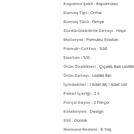
Kapama Şekli :
Kapamasız
Kumaş Tipi :
Örme
Kumaş Türü :
Penye
Sürdürülebilirlik Detayı :
Hayır
Materyal :
Pamuklu, Elastan
Pamuk-Cotton :
%90
Elastan :
%10
Ürün Özellikleri :
Çiçekli, Beli Lastikli
Ürün Detayı :
Lastikli Bel
İçindekiler :
1 Adet Alt, 1 Adet Üst
Paket İçeriği :
2 li
Parça Sayısı :
2 Parça
Koleksiyon :
Design
Stil :
Günlük
Numune Bedeni :
8 Yaş