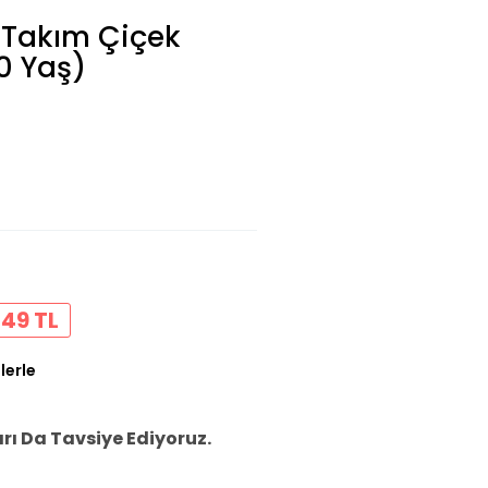
ı Takım Çiçek
10 Yaş)
49 TL
lerle
ı Da Tavsiye Ediyoruz.