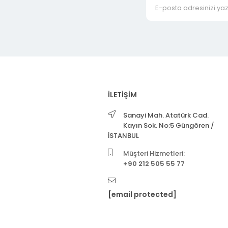
İLETİŞİM
Sanayi Mah. Atatürk Cad.
Kayın Sok. No:5 Güngören /
İSTANBUL
Müşteri Hizmetleri:
+90 212 505 55 77
[email protected]