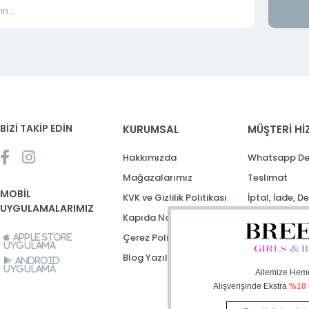
BİZİ TAKİP EDİN
KURUMSAL
MÜŞTERİ Hİ
Hakkımızda
Whatsapp De
Mağazalarımız
Teslimat
MOBİL
KVK ve Gizlilik Politikası
İptal, İade, D
UYGULAMALARIMIZ
Kapıda Nakit Ödeme
Destek Talep
Çerez Politikası
Apple Store
Uygulama
Blog Yazıları
Android
Uygulama