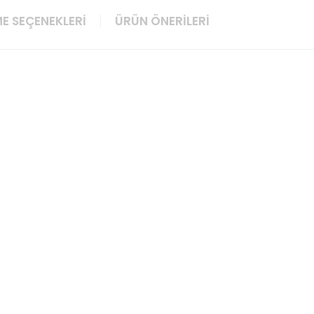
E SEÇENEKLERI
ÜRÜN ÖNERILERI