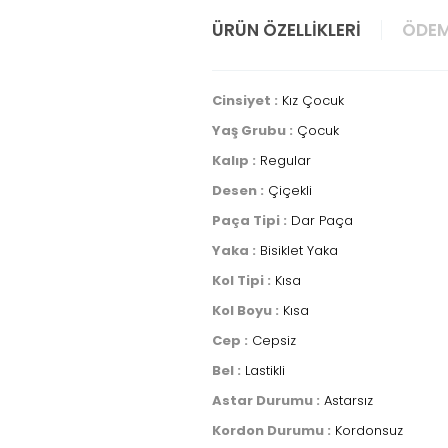
ÜRÜN ÖZELLIKLERI
ÖDEM
Cinsiyet :
Kız Çocuk
Yaş Grubu :
Çocuk
Kalıp :
Regular
Desen :
Çiçekli
Paça Tipi :
Dar Paça
Yaka :
Bisiklet Yaka
Kol Tipi :
Kısa
Kol Boyu :
Kısa
Cep :
Cepsiz
Bel :
Lastikli
Astar Durumu :
Astarsız
Kordon Durumu :
Kordonsuz