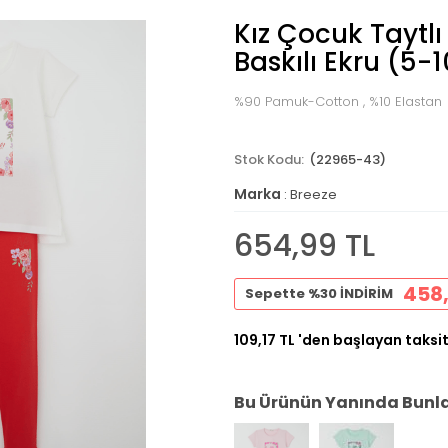
Kız Çocuk Taytl
Baskılı Ekru (5-
%90 Pamuk-Cotton , %10 Elastan
(22965-43)
Marka
:
Breeze
654,99 TL
458,
Sepette %30 İNDİRİM
109,17 TL
'den başlayan taksit
Bu Ürünün Yanında Bunlar