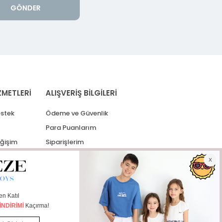
GÖNDER
ZMETLERİ
ALIŞVERİŞ BİLGİLERİ
stek
Ödeme ve Güvenlik
Para Puanlarım
eğişim
Siparişlerim
lerim
Kargo Takip
İade Taleplerim