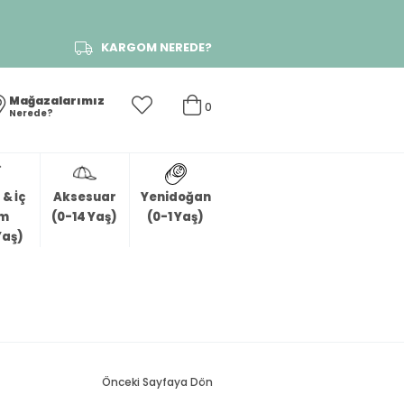
KARGOM NEREDE?
Mağazalarımız
0
Nerede?
& İç
Aksesuar
Yenidoğan
im
(0-14 Yaş)
(0-1 Yaş)
Yaş)
Önceki Sayfaya Dön