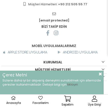
Müşteri Hizmetleri:
+90 212 505 55 77
[email protected]
BİZİ TAKİP EDİN
MOBİL UYGULAMALARIMIZ
Apple Store Uygulama
Android Uygulama
KURUMSAL
MÜŞTERİ HİZMETLERİ
Çerez Metni
ALIŞVERİŞ BİLGİLERİ
Sizlere daha iyi bir alışveriş deneyimi sunabilmek için sitemizde
çerezler kullanılmaktadır. Detaylı bilgi için
tıklayın
©
breeze.com.tr - Tüm hakları saklıdır.
Anasayfa
Favorilerim
Sepetim
Üye Girişi