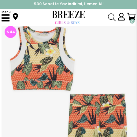
%30 Sepette Yaz İndirimi, Hemen Al!
İndirimlere ek %10 İndirimi Kap, Hemen Üye Ol!
Menu
Anasayfa
Kız Çocuk
Takımlar
Tayt Takımı
Kız Çocuk Taytlı Takım Çiçekli Yaprak Desenli Karışık Renk (5 Yaş)
0
%
44
İndirim