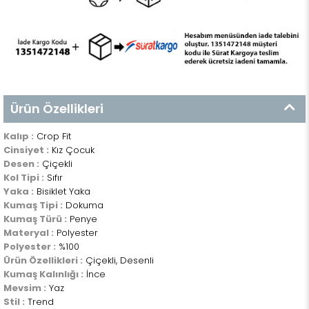
Ürün Özellikleri
Kalıp :
Crop Fit
Cinsiyet :
Kız Çocuk
Desen :
Çiçekli
Kol Tipi :
Sıfır
Yaka :
Bisiklet Yaka
Kumaş Tipi :
Dokuma
Kumaş Türü :
Penye
Materyal :
Polyester
Polyester :
%100
Ürün Özellikleri :
Çiçekli, Desenli
Kumaş Kalınlığı :
İnce
Mevsim :
Yaz
Stil :
Trend