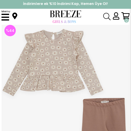
İndirimlere ek %10 İndirimi Kap, Hemen Üye Ol!
%30 Sepette Yaz İndirimi, Hemen Al!
Menu
Anasayfa
Kız Çocuk
Takımlar
Tayt Takımı
Kız Bebek Taytlı Takım Desenli Omuzu Frfırlı Açık Kahverengi (1.5 Yaş)
0
%
44
İndirim