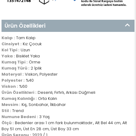
Ürün Özellikleri
Kalıp :
Tam Kalıp
Cinsiyet :
Kız Çocuk
Kol Tipi :
Uzun
Yaka :
Bisiklet Yaka
Kumaş Tipi :
Örme
Kumaş Türü :
2 İplik
Materyal :
Viskon, Polyester
Polyester :
%40
Viskon :
%60
Ürün Özellikleri :
Desenli, Fırfırlı, Arkası Düğmeli
Kumaş Kalınlığı :
Orta Kalın
Mevsim :
Kış, Sonbahar, İlkbahar
Stil :
Trend
Numune Bedeni :
3 Yaş
Ölçü :
Bedenler arası 1 cm fark bulunmaktadır., Alt Bel 44 cm, Alt
Boy 51 cm, Üst En 28 cm, Üst Boy 33 cm
Ürün Sezonu :
2023 / 1