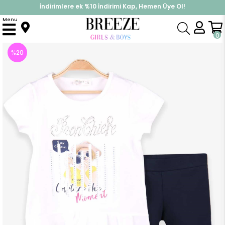
İndirimlere ek %10 İndirimi Kap, Hemen Üye Ol!
%30 Sepette Yaz İndirimi, Hemen Al!
Menu
Anasayfa
Kız Çocuk
Takımlar
Kapri & Şort Takım
Kız Çocuk Taytlı Takım Taşlı Ekru (4 Yaş)
0
%
20
İndirim