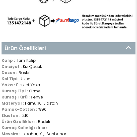
Ürün Özellikleri
Kalıp :
Tam Kalıp
Cinsiyet :
Kız Çocuk
Desen :
Baskılı
Kol Tipi :
Uzun
Yaka :
Bisiklet Yaka
Kumaş Tipi :
Örme
Kumaş Türü :
Penye
Materyal :
Pamuklu, Elastan
Pamuk-Cotton :
%90
Elastan :
%10
Ürün Özellikleri :
Baskılı
Kumaş Kalınlığı :
İnce
Mevsim :
İlkbahar, Kış, Sonbahar