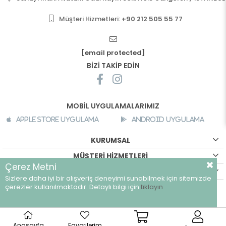
Müşteri Hizmetleri:
+90 212 505 55 77
[email protected]
BİZİ TAKİP EDİN
MOBİL UYGULAMALARIMIZ
Apple Store Uygulama
Android Uygulama
KURUMSAL
MÜŞTERİ HİZMETLERİ
Çerez Metni
ALIŞVERİŞ BİLGİLERİ
Sizlere daha iyi bir alışveriş deneyimi sunabilmek için sitemizde
çerezler kullanılmaktadır. Detaylı bilgi için
tıklayın
©
breeze.com.tr - Tüm hakları saklıdır.
Anasayfa
Favorilerim