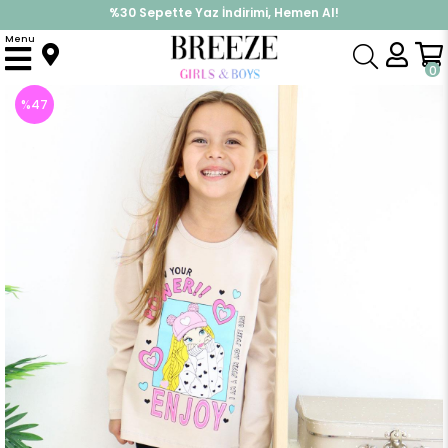
%30 Sepette Yaz İndirimi, Hemen Al!
İndirimlere ek %10 İndirimi Kap, Hemen Üye Ol!
Menu
Anasayfa
Kız Çocuk
Takımlar
Tayt Takımı
Kız Çocuk Taytlı Takım Güçlü Tatlı Kız Baskılı Bej (5 Yaş)
0
%
47
İndirim