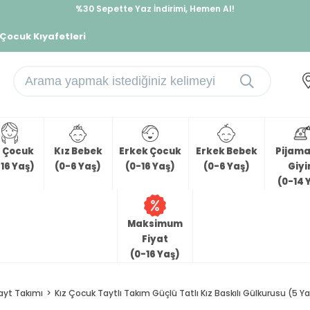
%30 Sepette Yaz İndirimi, Hemen Al!
İndirimlere ek %10 İndirimi Kap, Hemen Üye Ol!
 Çocuk Kıyafetleri
z Çocuk
Kız Bebek
Erkek Çocuk
Erkek Bebek
Pijama 
16 Yaş)
(0-6 Yaş)
(0-16 Yaş)
(0-6 Yaş)
Giy
(0-14 
Maksimum
Fiyat
(0-16 Yaş)
ayt Takımı
Kız Çocuk Taytlı Takım Güçlü Tatlı Kız Baskılı Gülkurusu (5 Y