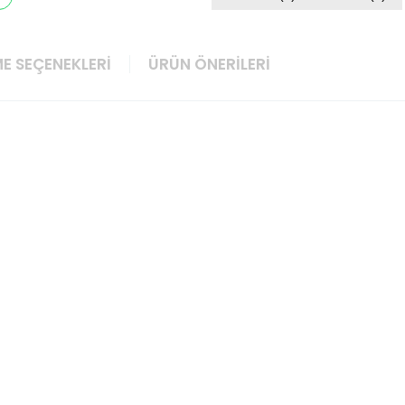
E SEÇENEKLERI
ÜRÜN ÖNERILERI