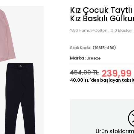
Kız Çocuk Taytlı
Kız Baskılı Gülk
%90 Pamuk-Cotton , %10 Elastan
(19615-489)
Marka
:
Breeze
239,99 
454,99 TL
40,00 TL
'den başlayan taksit
Ürün stoklarım