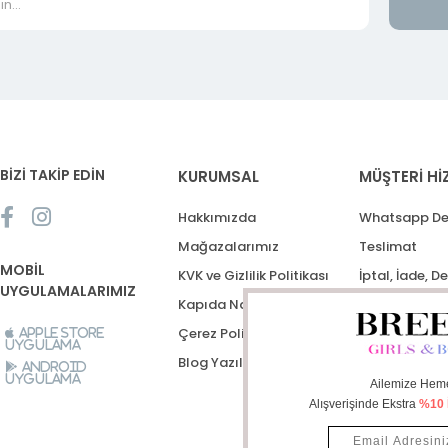
BİZİ TAKİP EDİN
KURUMSAL
MÜŞTERİ Hİ
Hakkımızda
Whatsapp De
Mağazalarımız
Teslimat
MOBİL
KVK ve Gizlilik Politikası
İptal, İade, D
UYGULAMALARIMIZ
Kapıda Nakit Ödeme
Destek Talep
Çerez Politikası
Apple Store
Uygulama
Blog Yazıları
Android
Uygulama