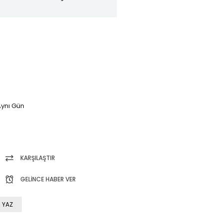
ynı Gün
KARŞILAŞTIR
GELINCE HABER VER
 YAZ