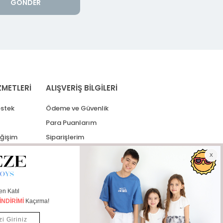
GÖNDER
ZMETLERİ
ALIŞVERİŞ BİLGİLERİ
stek
Ödeme ve Güvenlik
Para Puanlarım
eğişim
Siparişlerim
lerim
Kargo Takip
İade Taleplerim