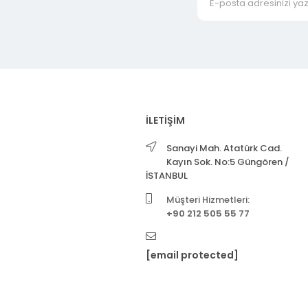
İLETİŞİM
Sanayi Mah. Atatürk Cad.
Kayın Sok. No:5 Güngören /
İSTANBUL
Müşteri Hizmetleri:
+90 212 505 55 77
[email protected]