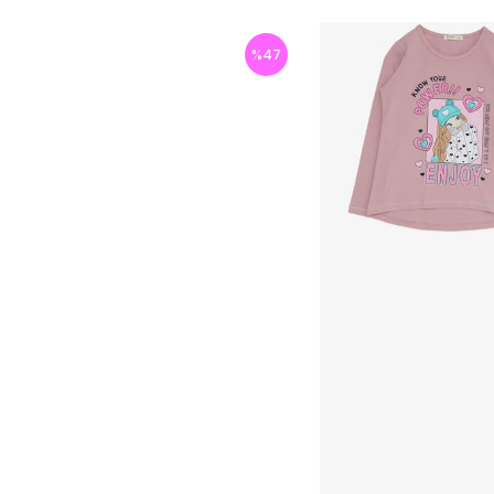
%
47
İndirim