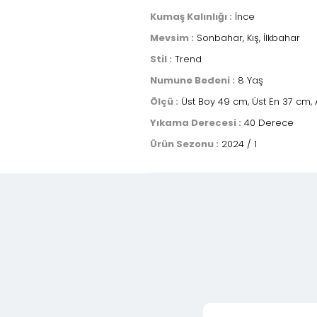
Kumaş Kalınlığı :
İnce
Mevsim :
Sonbahar, Kış, İlkbahar
Stil :
Trend
Numune Bedeni :
8 Yaş
Ölçü :
Üst Boy 49 cm, Üst En 37 cm, 
Yıkama Derecesi :
40 Derece
Ürün Sezonu :
2024 / 1