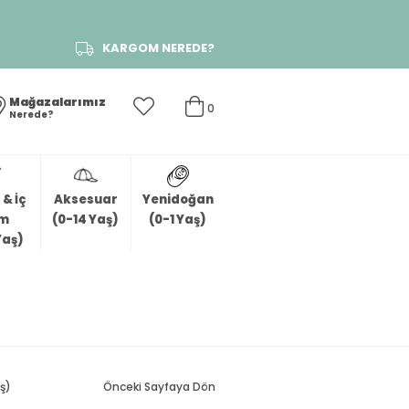
KARGOM NEREDE?
Mağazalarımız
0
Nerede?
& İç
Aksesuar
Yenidoğan
im
(0-14 Yaş)
(0-1 Yaş)
Yaş)
aş)
Önceki Sayfaya Dön