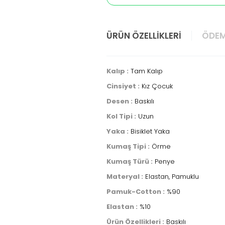
ÜRÜN ÖZELLIKLERI
ÖDEM
Kalıp :
Tam Kalıp
Cinsiyet :
Kız Çocuk
Desen :
Baskılı
Kol Tipi :
Uzun
Yaka :
Bisiklet Yaka
Kumaş Tipi :
Örme
Kumaş Türü :
Penye
Materyal :
Elastan, Pamuklu
Pamuk-Cotton :
%90
Elastan :
%10
Ürün Özellikleri :
Baskılı