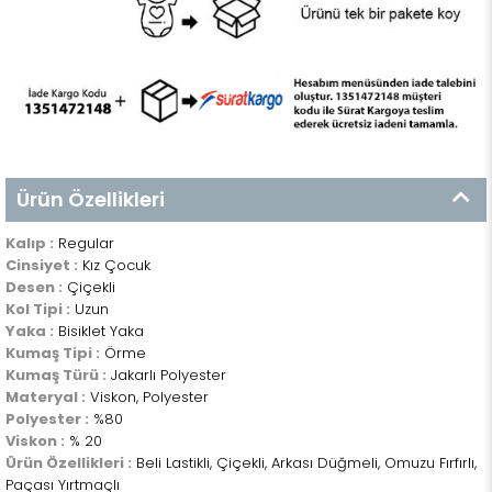
Ürün Özellikleri
Kalıp :
Regular
Cinsiyet :
Kız Çocuk
Desen :
Çiçekli
Kol Tipi :
Uzun
Yaka :
Bisiklet Yaka
Kumaş Tipi :
Örme
Kumaş Türü :
Jakarlı Polyester
Materyal :
Viskon, Polyester
Polyester :
%80
Viskon :
% 20
Ürün Özellikleri :
Beli Lastikli, Çiçekli, Arkası Düğmeli, Omuzu Fırfırlı,
Paçası Yırtmaçlı