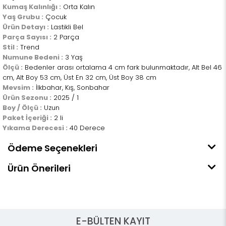
Kumaş Kalınlığı :
Orta Kalın
Yaş Grubu :
Çocuk
Ürün Detayı :
Lastikli Bel
Parça Sayısı :
2 Parça
Stil :
Trend
Numune Bedeni :
3 Yaş
Ölçü :
Bedenler arası ortalama 4 cm fark bulunmaktadır, Alt Bel 46
cm, Alt Boy 53 cm, Üst En 32 cm, Üst Boy 38 cm
Mevsim :
İlkbahar, Kış, Sonbahar
Ürün Sezonu :
2025 / 1
Boy / Ölçü :
Uzun
Paket İçeriği :
2 li
Yıkama Derecesi :
40 Derece
Ödeme Seçenekleri
Ürün Önerileri
E-BÜLTEN KAYIT