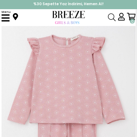
%30 Sepette Yaz İndirimi, Hemen Al!
İndirimlere ek %10 İndirimi Kap, Hemen Üye Ol!
Menu
Anasayfa
Kız Çocuk
Takımlar
Tayt Takımı
Kız Çocuk Taytlı Takım İspanyol Paça Yırtmaçlı Çiçek Desenli Gülkurusu (2-6 Yaş)
0