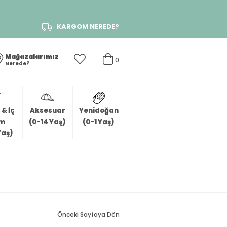
KARGOM NEREDE?
Mağazalarımız
0
Nerede?
& İç
Aksesuar
Yenidoğan
im
(0-14 Yaş)
(0-1 Yaş)
Yaş)
Önceki Sayfaya Dön