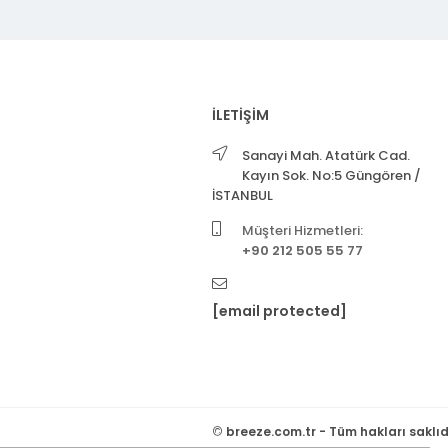
İLETİŞİM
Sanayi Mah. Atatürk Cad.
Kayın Sok. No:5 Güngören /
İSTANBUL
Müşteri Hizmetleri:
+90 212 505 55 77
[email protected]
©
breeze.com.tr - Tüm hakları saklıd