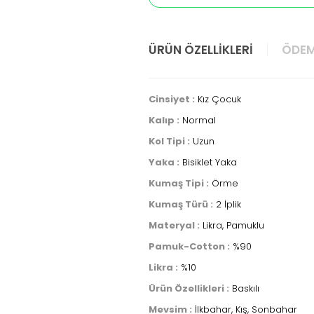
ÜRÜN ÖZELLIKLERI
ÖDEM
Cinsiyet :
Kız Çocuk
Kalıp :
Normal
Kol Tipi :
Uzun
Yaka :
Bisiklet Yaka
Kumaş Tipi :
Örme
Kumaş Türü :
2 İplik
Materyal :
Likra, Pamuklu
Pamuk-Cotton :
%90
Likra :
%10
Ürün Özellikleri :
Baskılı
Mevsim :
İlkbahar, Kış, Sonbahar