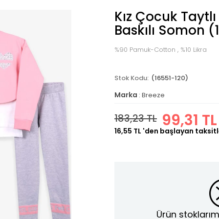
Kız Çocuk Taytl
Baskılı Somon (1
%90 Pamuk-Cotton , %10 Likra
(16551-120)
Marka
:
Breeze
99,31 TL
183,23 TL
16,55 TL
'den başlayan taksitl
Ürün stoklarım