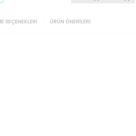
E SEÇENEKLERI
ÜRÜN ÖNERILERI