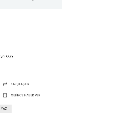
ynı Gün
KARŞILAŞTIR
GELINCE HABER VER
 YAZ