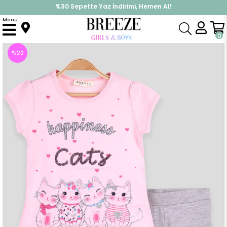
%30 Sepette Yaz İndirimi, Hemen Al!
İndirimlere ek %10 İndirimi Kap, Hemen Üye Ol!
Menu
Anasayfa
Kız Çocuk
Takımlar
Kapri & Şort Takım
Kız Çocuk Taytlı Takım Kedisi Simli Pullu Pembe (2 Yaş)
0
%
22
İndirim