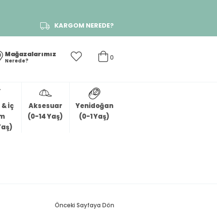
KARGOM NEREDE?
Mağazalarımız
0
Nerede?
& İç
Aksesuar
Yenidoğan
im
(0-14 Yaş)
(0-1 Yaş)
Yaş)
Önceki Sayfaya Dön