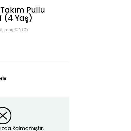
 Takım Pullu
i (4 Yaş)
 Kumaş %10 LCY
erle
ızda kalmamıştır.