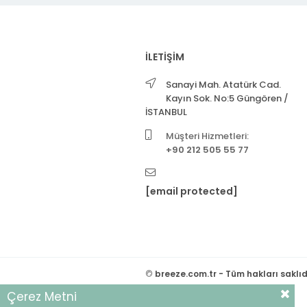
İLETİŞİM
Sanayi Mah. Atatürk Cad.
Kayın Sok. No:5 Güngören /
İSTANBUL
Müşteri Hizmetleri:
+90 212 505 55 77
[email protected]
©
breeze.com.tr - Tüm hakları saklıd
Çerez Metni