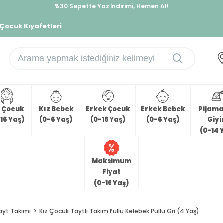
%30 Sepette Yaz İndirimi, Hemen Al!
İndirimlere ek %10 İndirimi Kap, Hemen Üye Ol!
 Çocuk Kıyafetleri
z Çocuk
Kız Bebek
Erkek Çocuk
Erkek Bebek
Pijama 
16 Yaş)
(0-6 Yaş)
(0-16 Yaş)
(0-6 Yaş)
Giy
(0-14 
Maksimum
Fiyat
(0-16 Yaş)
ayt Takımı
Kız Çocuk Taytlı Takım Pullu Kelebek Pullu Gri (4 Yaş)