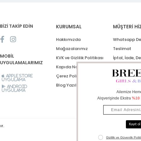
BİZİ TAKİP EDİN
KURUMSAL
MÜŞTERİ Hİ
Hakkımızda
Whatsapp De
Mağazalarımız
Teslimat
MOBİL
KVK ve Gizlilik Politikası
İptal, İade, D
UYGULAMALARIMIZ
Kapıda Nakit Ödeme
Destek Talep
Çerez Politikası
Apple Store
Uygulama
Blog Yazıları
Android
Uygulama
ır.