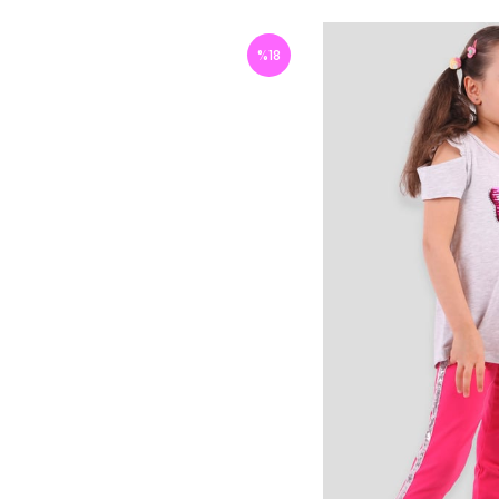
%
18
İndirim