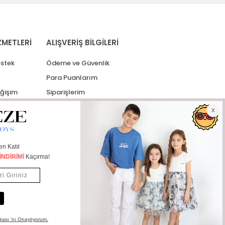
ZMETLERİ
ALIŞVERİŞ BİLGİLERİ
stek
Ödeme ve Güvenlik
Para Puanlarım
eğişim
Siparişlerim
lerim
Kargo Takip
İade Taleplerim