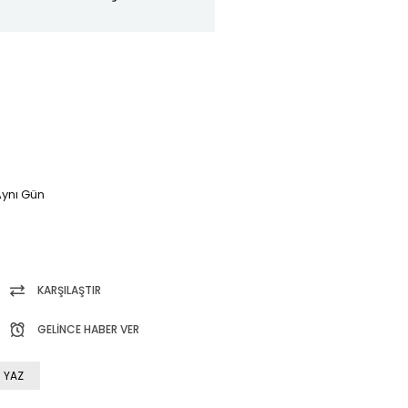
ynı Gün
KARŞILAŞTIR
GELINCE HABER VER
 YAZ