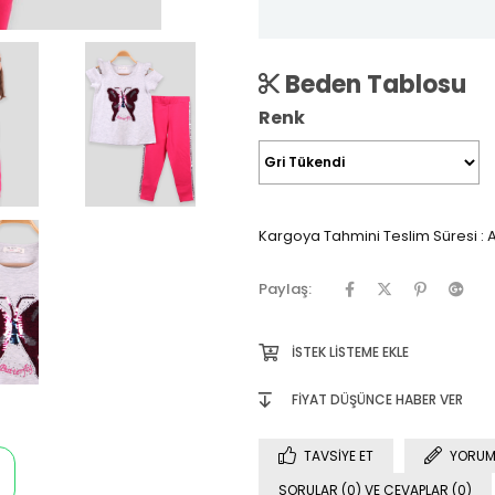
Beden Tablosu
Renk
Kargoya Tahmini Teslim Süresi
:
A
Paylaş:
İSTEK LISTEME EKLE
FIYAT DÜŞÜNCE HABER VER
TAVSIYE ET
YORUM
SORULAR (0) VE CEVAPLAR (0)