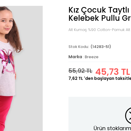
Kız Çocuk Taytlı
Kelebek Pullu Gr
Alt Kumaş %90 Cotton-Pamuk Alt
(14283-51)
Marka
:
Breeze
45,73 TL
55,92 TL
7,62 TL
'den başlayan taksitl
Ürün stoklarım